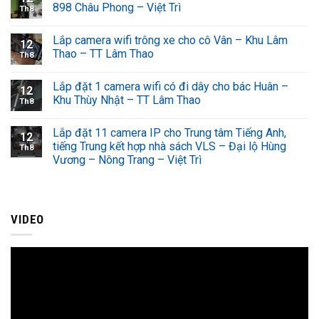
898 Châu Phong – Việt Trì
Th8
Lắp camera wifi trông xe cho cô Vân – Khu Lâm
12
Thao – TT Lâm Thao
Th8
Lắp đặt 1 camera wifi có đi dây cho bác Huân –
12
Khu Thùy Nhật – TT Lâm Thao
Th8
Lắp đặt 11 camera IP cho Trung tâm Tiếng Anh,
12
tiếng Trung kết hợp nhà sách VLS – Đại lộ Hùng
Th8
Vương – Nông Trang – Việt Trì
VIDEO