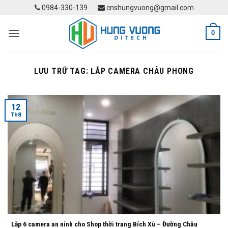
Skip
0984-330-139
cnshungvuong@gmail.com
to
content
0
LƯU TRỮ TAG:
LẮP CAMERA CHÂU PHONG
12
Th8
Lắp 6 camera an ninh cho Shop thời trang Bích Xù – Đường Châu