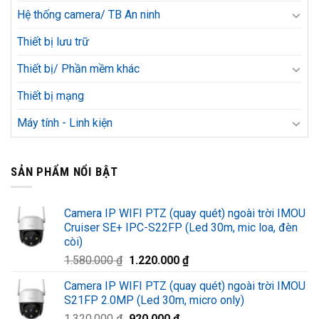
Hệ thống camera/ TB An ninh
Thiết bị lưu trữ
Thiết bị/ Phần mềm khác
Thiết bị mạng
Máy tính - Linh kiện
SẢN PHẨM NỔI BẬT
Camera IP WIFI PTZ (quay quét) ngoài trời IMOU
Cruiser SE+ IPC-S22FP (Led 30m, mic loa, đèn
còi)
Giá
Giá
1.580.000
₫
1.220.000
₫
gốc
hiện
Camera IP WIFI PTZ (quay quét) ngoài trời IMOU
là:
tại
S21FP 2.0MP (Led 30m, micro only)
1.580.000 ₫.
là:
Giá
Giá
1.320.000
₫
920.000
₫