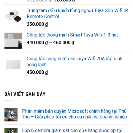
1.220.000 ₫.
gốc
hiện
Trung tâm điều khiển hồng ngoại Tuya S06 Wifi IR
là:
tại
Remote Control
1.320.000 ₫.
là:
250.000
₫
920.000 ₫.
Công tắc thông minh Smart Tuya Wifi 1-3 nút
440.000
₫
–
460.000
₫
Công tắc công suất cao Tuya Wifi 20A lắp bình
nóng lạnh
450.000
₫
BÀI VIẾT GẦN ĐÂY
Phần mềm bản quyền Microsoft chính hãng tại Phú
16
Thọ – Giải pháp tối ưu cho cá nhân và doanh nghiệp
Th5
Lắp 6 camera giám sát cho cửa hàng nước ép tại
12