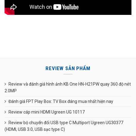
REVIEW SẢN PHẨM
Review và đánh giá hình ảnh KB One HN-H21PW quay 360 độ nét
2.0MP
Đánh giá FPT Play Box: TV Box đáng mua nhất hiện nay
Review cáp mini HDMI Ugreen UG 10117
Review bộ chuyển đổi USB type C Multiport Ugreen UG30377
(HDMI, USB 3.0, USB sạc type C)