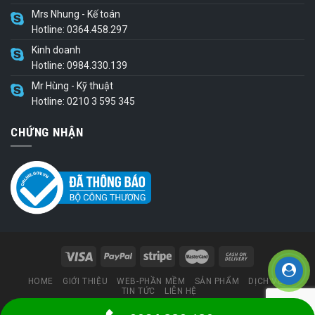
Mrs Nhung - Kế toán
Hotline: 0364.458.297
Kinh doanh
Hotline: 0984.330.139
Mr Hùng - Kỹ thuật
Hotline: 0210 3 595 345
CHỨNG NHẬN
HOME
GIỚI THIỆU
WEB-PHẦN MỀM
SẢN PHẨM
DỊCH VỤ
TIN TỨC
LIÊN HỆ