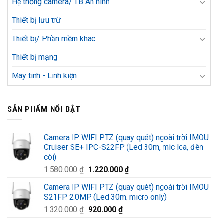
Hệ thống camera/ TB An ninh
Thiết bị lưu trữ
Thiết bị/ Phần mềm khác
Thiết bị mạng
Máy tính - Linh kiện
SẢN PHẨM NỔI BẬT
Camera IP WIFI PTZ (quay quét) ngoài trời IMOU
Cruiser SE+ IPC-S22FP (Led 30m, mic loa, đèn
còi)
Giá
Giá
1.580.000
₫
1.220.000
₫
gốc
hiện
Camera IP WIFI PTZ (quay quét) ngoài trời IMOU
là:
tại
S21FP 2.0MP (Led 30m, micro only)
1.580.000 ₫.
là:
Giá
Giá
1.320.000
₫
920.000
₫
1.220.000 ₫.