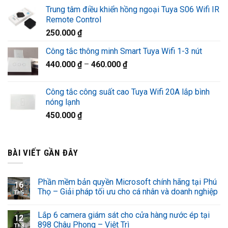
gốc
hiện
Trung tâm điều khiển hồng ngoại Tuya S06 Wifi IR
là:
tại
Remote Control
1.320.000 ₫.
là:
250.000
₫
920.000 ₫.
Công tắc thông minh Smart Tuya Wifi 1-3 nút
440.000
₫
–
460.000
₫
Công tắc công suất cao Tuya Wifi 20A lắp bình
nóng lạnh
450.000
₫
BÀI VIẾT GẦN ĐÂY
Phần mềm bản quyền Microsoft chính hãng tại Phú
16
Thọ – Giải pháp tối ưu cho cá nhân và doanh nghiệp
Th5
Lắp 6 camera giám sát cho cửa hàng nước ép tại
12
898 Châu Phong – Việt Trì
Th8