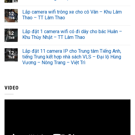
Lắp camera wifi trông xe cho cô Vân – Khu Lâm
12
Thao – TT Lâm Thao
Th8
Lắp đặt 1 camera wifi có đi dây cho bác Huân –
12
Khu Thùy Nhật – TT Lâm Thao
Th8
Lắp đặt 11 camera IP cho Trung tâm Tiếng Anh,
12
tiếng Trung kết hợp nhà sách VLS – Đại lộ Hùng
Th8
Vương – Nông Trang – Việt Trì
VIDEO