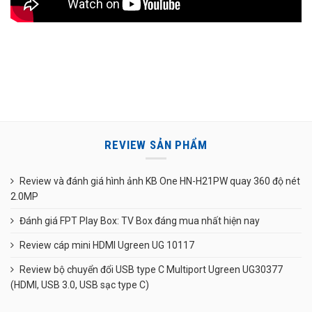
REVIEW SẢN PHẨM
Review và đánh giá hình ảnh KB One HN-H21PW quay 360 độ nét
2.0MP
Đánh giá FPT Play Box: TV Box đáng mua nhất hiện nay
Review cáp mini HDMI Ugreen UG 10117
Review bộ chuyển đổi USB type C Multiport Ugreen UG30377
(HDMI, USB 3.0, USB sạc type C)