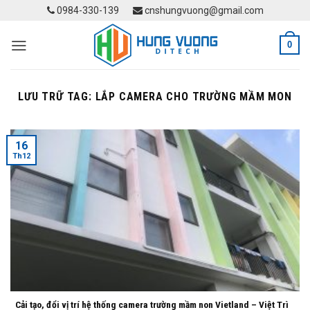
Skip
0984-330-139
cnshungvuong@gmail.com
to
content
0
LƯU TRỮ TAG:
LẮP CAMERA CHO TRƯỜNG MẦM MON
16
Th12
Cải tạo, đổi vị trí hệ thống camera trường mầm non Vietland – Việt Trì