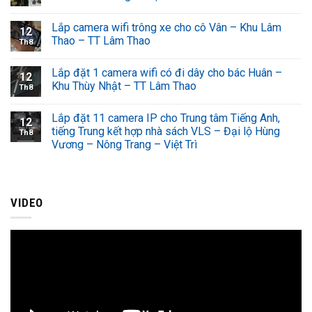
Lắp camera wifi trông xe cho cô Vân – Khu Lâm
12
Thao – TT Lâm Thao
Th8
Lắp đặt 1 camera wifi có đi dây cho bác Huân –
12
Khu Thùy Nhật – TT Lâm Thao
Th8
Lắp đặt 11 camera IP cho Trung tâm Tiếng Anh,
12
tiếng Trung kết hợp nhà sách VLS – Đại lộ Hùng
Th8
Vương – Nông Trang – Việt Trì
VIDEO