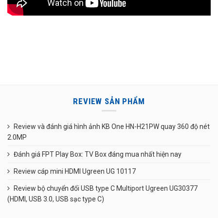
REVIEW SẢN PHẨM
Review và đánh giá hình ảnh KB One HN-H21PW quay 360 độ nét
2.0MP
Đánh giá FPT Play Box: TV Box đáng mua nhất hiện nay
Review cáp mini HDMI Ugreen UG 10117
Review bộ chuyển đổi USB type C Multiport Ugreen UG30377
(HDMI, USB 3.0, USB sạc type C)