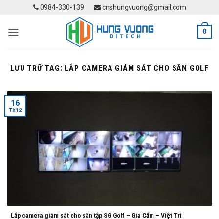
Skip
0984-330-139
cnshungvuong@gmail.com
to
content
0
LƯU TRỮ TAG:
LẮP CAMERA GIÁM SÁT CHO SÂN GOLF
16
Th12
Lắp camera giám sát cho sân tập SG Golf – Gia Cẩm – Việt Trì