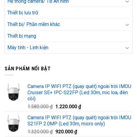
Hệ thống camera/ TB An ninh
Thiết bị lưu trữ
Thiết bị/ Phần mềm khác
Thiết bị mạng
Máy tính - Linh kiện
SẢN PHẨM NỔI BẬT
Camera IP WIFI PTZ (quay quét) ngoài trời IMOU
Cruiser SE+ IPC-S22FP (Led 30m, mic loa, đèn
còi)
Giá
Giá
1.580.000
₫
1.220.000
₫
gốc
hiện
Camera IP WIFI PTZ (quay quét) ngoài trời IMOU
là:
tại
S21FP 2.0MP (Led 30m, micro only)
1.580.000 ₫.
là:
Giá
Giá
1.320.000
₫
920.000
₫
1.220.000 ₫.