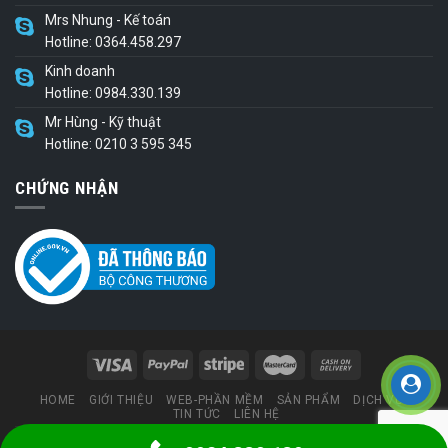
Mrs Nhung - Kế toán
Hotline: 0364.458.297
Kinh doanh
Hotline: 0984.330.139
Mr Hùng - Kỹ thuật
Hotline: 0210 3 595 345
CHỨNG NHẬN
HOME
GIỚI THIỆU
WEB-PHẦN MỀM
SẢN PHẨM
DỊCH VỤ
TIN TỨC
LIÊN HỆ