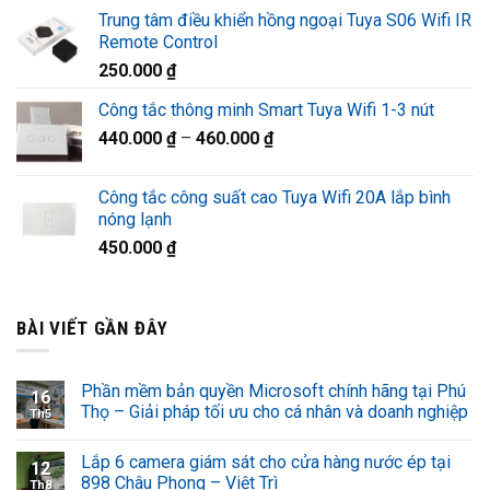
gốc
hiện
Trung tâm điều khiển hồng ngoại Tuya S06 Wifi IR
là:
tại
Remote Control
1.320.000 ₫.
là:
250.000
₫
920.000 ₫.
Công tắc thông minh Smart Tuya Wifi 1-3 nút
440.000
₫
–
460.000
₫
Công tắc công suất cao Tuya Wifi 20A lắp bình
nóng lạnh
450.000
₫
BÀI VIẾT GẦN ĐÂY
Phần mềm bản quyền Microsoft chính hãng tại Phú
16
Thọ – Giải pháp tối ưu cho cá nhân và doanh nghiệp
Th5
Lắp 6 camera giám sát cho cửa hàng nước ép tại
12
898 Châu Phong – Việt Trì
Th8