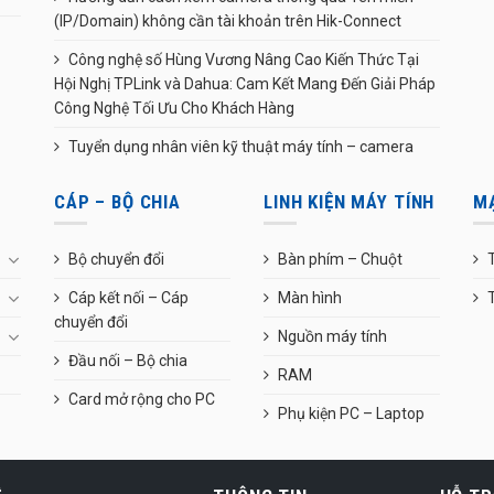
(IP/Domain) không cần tài khoản trên Hik-Connect
Công nghệ số Hùng Vương Nâng Cao Kiến Thức Tại
Hội Nghị TPLink và Dahua: Cam Kết Mang Đến Giải Pháp
Công Nghệ Tối Ưu Cho Khách Hàng
Tuyển dụng nhân viên kỹ thuật máy tính – camera
CÁP – BỘ CHIA
LINH KIỆN MÁY TÍNH
M
Bộ chuyển đổi
Bàn phím – Chuột
T
Cáp kết nối – Cáp
Màn hình
chuyển đổi
Nguồn máy tính
Đầu nối – Bộ chia
RAM
Card mở rộng cho PC
Phụ kiện PC – Laptop