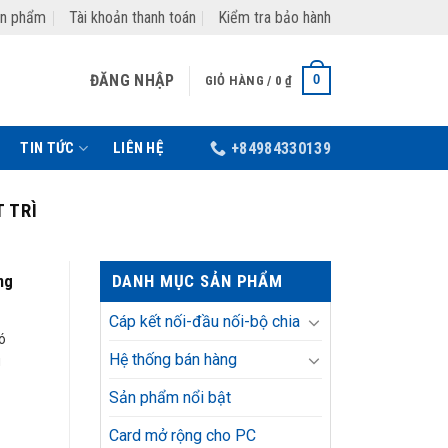
ản phẩm
Tài khoản thanh toán
Kiểm tra bảo hành
ĐĂNG NHẬP
0
GIỎ HÀNG /
0
₫
TIN TỨC
LIÊN HỆ
+84984330139
 TRÌ
DANH MỤC SẢN PHẨM
ng
Cáp kết nối-đầu nối-bộ chia
hó
Hệ thống bán hàng
ú
Sản phẩm nổi bật
Card mở rộng cho PC