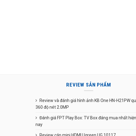
REVIEW SẢN PHẨM
Review và đánh giá hình ảnh KB One HN-H21PW q
360 độ nét 2.0MP
Đánh giá FPT Play Box: TV Box đáng mua nhất hiệ
nay
Review cáp mini HDMI Ugreen UG 10117