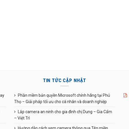
TIN TỨC CẬP NHẬT
uay
Phần mềm bản quyền Microsoft chính hãng tại Phú
Thọ – Giải pháp tối ưu cho cá nhân và doanh nghiệp
n
Lắp camera an ninh cho gia đình chị Dung – Gia Cẩm
– Việt Trì
Hướng dẫn cách xem camera thông qua Tên miền