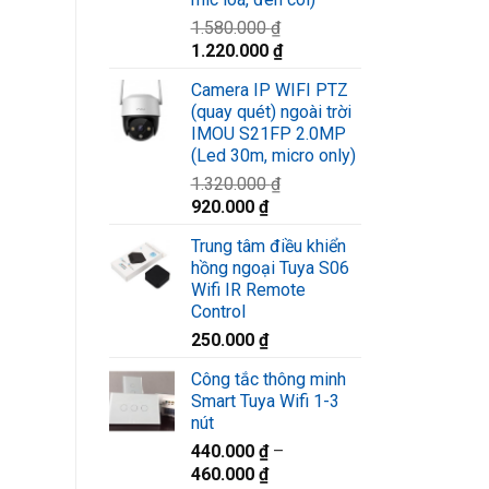
1.580.000
₫
Giá
Giá
1.220.000
₫
gốc
hiện
Camera IP WIFI PTZ
là:
tại
(quay quét) ngoài trời
1.580.000 ₫.
là:
IMOU S21FP 2.0MP
1.220.000 ₫.
(Led 30m, micro only)
1.320.000
₫
Giá
Giá
920.000
₫
gốc
hiện
Trung tâm điều khiển
là:
tại
hồng ngoại Tuya S06
1.320.000 ₫.
là:
Wifi IR Remote
920.000 ₫.
Control
250.000
₫
Công tắc thông minh
Smart Tuya Wifi 1-3
nút
440.000
₫
–
460.000
₫