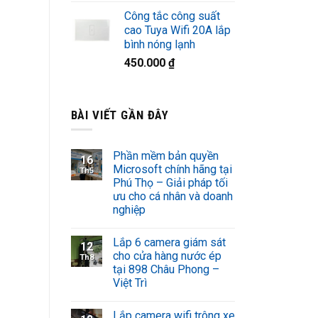
Công tắc công suất
cao Tuya Wifi 20A lắp
bình nóng lạnh
450.000
₫
BÀI VIẾT GẦN ĐÂY
Phần mềm bản quyền
16
Microsoft chính hãng tại
Th5
Phú Thọ – Giải pháp tối
ưu cho cá nhân và doanh
nghiệp
Lắp 6 camera giám sát
12
cho cửa hàng nước ép
Th8
tại 898 Châu Phong –
Việt Trì
Lắp camera wifi trông xe