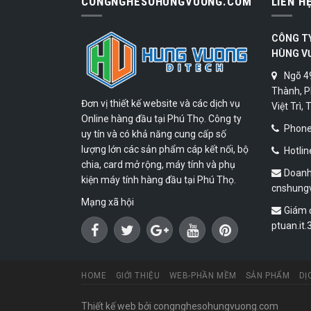
CONGNGHESOHUNGVUONG.COM
LIÊN H
CÔNG T
HÙNG V
Ngõ 4
Thành, P
Đơn vị thiết kế website và các dịch vụ
Việt Trì,
Online hàng đầu tại Phú Thọ. Công ty
Phone:
uy tín và có khả năng cung cấp số
lượng lớn các sản phẩm cáp kết nối, bộ
Hotlin
chia, card mở rộng, máy tính và phụ
Doanh
kiện máy tính hàng đầu tại Phú Thọ.
cnshung
Mạng xã hội
Giám 
ptuan.it
HOME
GIỚI THIỆU
WEB-PHẦN MỀM
SẢN PHẨM
DỊ
Thiết kế web
bởi congnghesohungvuong.com