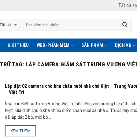
Tất cả s
GIỚI THIỆU
WEB-PHẦN MỀM
SẢN PHẨM
DỊCH VỤ
 TRỮ TAG:
LẮP CAMERA GIÁM SÁT TRƯNG VƯƠNG VIỆT
Lắp đặt 02 camera cho khu chăn nuôi nhà chú Kiệt – Trưng Vươ
– Việt Trì
Nhà chú Kiệt tại Trưng Vương Việt Trì nổi tiếng với thương hiệu “thịt c
Kiệt”. Gia đình chú ở khá nhiều điểm chăn nuôi xa nhà ở. Trước đây ch
đã lắp đặt 2 bộ, mỗi bộ ...
XEM THÊM