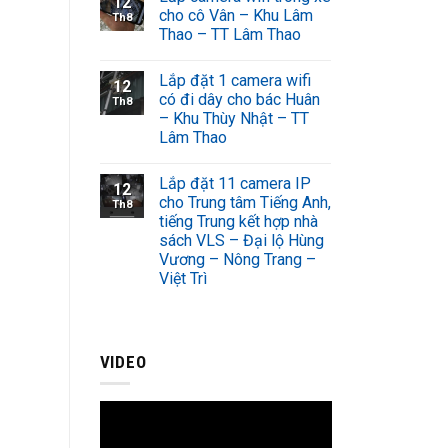
12
cho cô Vân – Khu Lâm
Th8
Thao – TT Lâm Thao
Lắp đặt 1 camera wifi
12
có đi dây cho bác Huân
Th8
– Khu Thùy Nhật – TT
Lâm Thao
Lắp đặt 11 camera IP
12
cho Trung tâm Tiếng Anh,
Th8
tiếng Trung kết hợp nhà
sách VLS – Đại lộ Hùng
Vương – Nông Trang –
Việt Trì
VIDEO