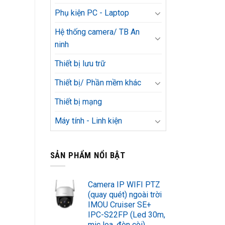
Phụ kiện PC - Laptop
Hệ thống camera/ TB An
ninh
Thiết bị lưu trữ
Thiết bị/ Phần mềm khác
Thiết bị mạng
Máy tính - Linh kiện
SẢN PHẨM NỔI BẬT
Camera IP WIFI PTZ
(quay quét) ngoài trời
IMOU Cruiser SE+
IPC-S22FP (Led 30m,
mic loa, đèn còi)