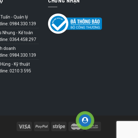
Ợ
CHỨNG NHẬN
Tuấn - Quản lý
tline: 0984.330.139
s Nhung - Kế toán
tline: 0364.458.297
nh doanh
tline: 0984.330.139
Hùng - Kỹ thuật
line: 0210 3 595