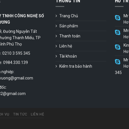
Ệ
THÔNG TIN
HỖ TR
Y TNHH CÔNG NGHỆ SỐ
Trang Chủ
Mr 
ƯƠNG
Ho
Sản phẩm
Mr
9, Đường Nguyễn Tất
Thanh toán
Ho
hường Thanh Miếu, TP
 Tỉnh Phú Thọ
Ki
Liên hệ
Ho
 0210 3 595 345
Tài khoản
Mr 
e: 0984.330.139
Kiểm tra bảo hành
Hot
 nghiệp:
345
vuong@gmail.com
đốc:
.32@gmail.com
CH VỤ
TIN TỨC
LIÊN HỆ