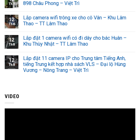
898 Châu Phong – Việt Trì
Th8
Lắp camera wifi trông xe cho cô Vân – Khu Lâm
12
Thao – TT Lâm Thao
Th8
Lắp đặt 1 camera wifi có đi dây cho bác Huân –
12
Khu Thùy Nhật – TT Lâm Thao
Th8
Lắp đặt 11 camera IP cho Trung tâm Tiếng Anh,
12
tiếng Trung kết hợp nhà sách VLS – Đại lộ Hùng
Th8
Vương – Nông Trang – Việt Trì
VIDEO