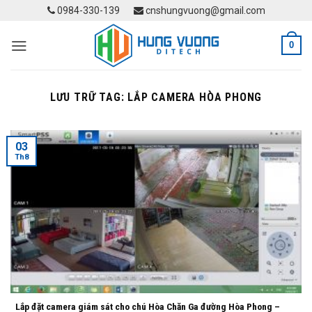
Skip
0984-330-139
cnshungvuong@gmail.com
to
content
0
LƯU TRỮ TAG:
LẮP CAMERA HÒA PHONG
03
Th8
Lắp đặt camera giám sát cho chú Hòa Chăn Ga đường Hòa Phong –