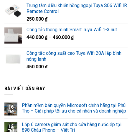
gốc
hiện
Trung tâm điều khiển hồng ngoại Tuya S06 Wifi IR
là:
tại
Remote Control
1.320.000 ₫.
là:
250.000
₫
920.000 ₫.
Công tắc thông minh Smart Tuya Wifi 1-3 nút
440.000
₫
–
460.000
₫
Công tắc công suất cao Tuya Wifi 20A lắp bình
nóng lạnh
450.000
₫
BÀI VIẾT GẦN ĐÂY
Phần mềm bản quyền Microsoft chính hãng tại Phú
16
Thọ – Giải pháp tối ưu cho cá nhân và doanh nghiệp
Th5
Lắp 6 camera giám sát cho cửa hàng nước ép tại
12
898 Châu Phong – Việt Trì
Th8