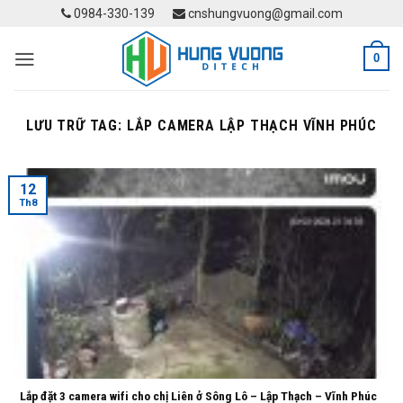
Skip
0984-330-139
cnshungvuong@gmail.com
to
content
0
LƯU TRỮ TAG:
LẮP CAMERA LẬP THẠCH VĨNH PHÚC
12
Th8
Lắp đặt 3 camera wifi cho chị Liên ở Sông Lô – Lập Thạch – Vĩnh Phúc