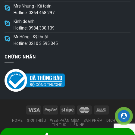
Mrs Nhung - Kế toán
Hotline: 0364.458.297
Kinh doanh
Hotline: 0984.330.139
Mr Hùng - Kỹ thuật
Hotline: 0210 3 595 345
CHỨNG NHẬN
HOME
GIỚI THIỆU
WEB-PHẦN MỀM
SẢN PHẨM
DỊCH VỤ
TIN TỨC
LIÊN HỆ