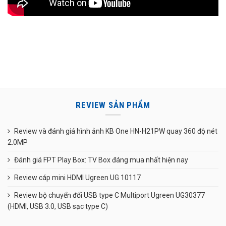
REVIEW SẢN PHẨM
Review và đánh giá hình ảnh KB One HN-H21PW quay 360 độ nét
2.0MP
Đánh giá FPT Play Box: TV Box đáng mua nhất hiện nay
Review cáp mini HDMI Ugreen UG 10117
Review bộ chuyển đổi USB type C Multiport Ugreen UG30377
(HDMI, USB 3.0, USB sạc type C)