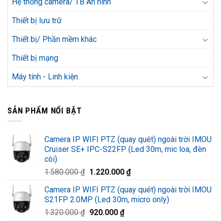
Hệ thống camera/ TB An ninh
Thiết bị lưu trữ
Thiết bị/ Phần mềm khác
Thiết bị mạng
Máy tính - Linh kiện
SẢN PHẨM NỔI BẬT
Camera IP WIFI PTZ (quay quét) ngoài trời IMOU
Cruiser SE+ IPC-S22FP (Led 30m, mic loa, đèn
còi)
Giá
Giá
1.580.000
₫
1.220.000
₫
gốc
hiện
Camera IP WIFI PTZ (quay quét) ngoài trời IMOU
là:
tại
S21FP 2.0MP (Led 30m, micro only)
1.580.000 ₫.
là:
Giá
Giá
1.320.000
₫
920.000
₫
1.220.000 ₫.