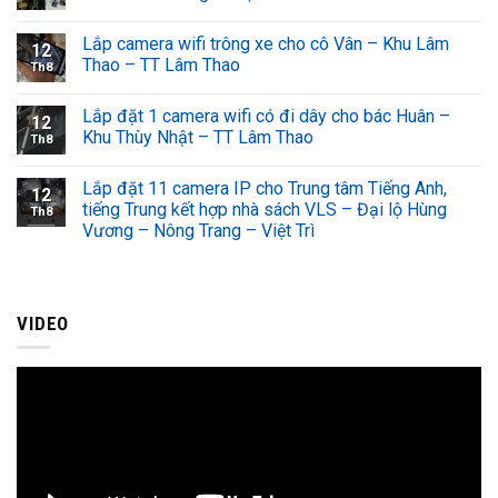
Lắp camera wifi trông xe cho cô Vân – Khu Lâm
12
Thao – TT Lâm Thao
Th8
Lắp đặt 1 camera wifi có đi dây cho bác Huân –
12
Khu Thùy Nhật – TT Lâm Thao
Th8
Lắp đặt 11 camera IP cho Trung tâm Tiếng Anh,
12
tiếng Trung kết hợp nhà sách VLS – Đại lộ Hùng
Th8
Vương – Nông Trang – Việt Trì
VIDEO