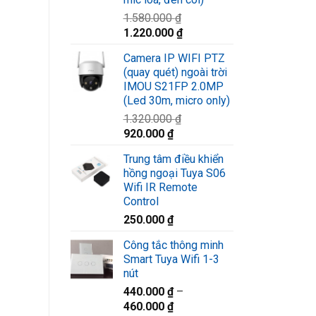
1.580.000
₫
Giá
Giá
1.220.000
₫
gốc
hiện
Camera IP WIFI PTZ
là:
tại
(quay quét) ngoài trời
1.580.000 ₫.
là:
IMOU S21FP 2.0MP
1.220.000 ₫.
(Led 30m, micro only)
1.320.000
₫
Giá
Giá
920.000
₫
gốc
hiện
Trung tâm điều khiển
là:
tại
hồng ngoại Tuya S06
1.320.000 ₫.
là:
Wifi IR Remote
920.000 ₫.
Control
250.000
₫
Công tắc thông minh
Smart Tuya Wifi 1-3
nút
440.000
₫
–
460.000
₫