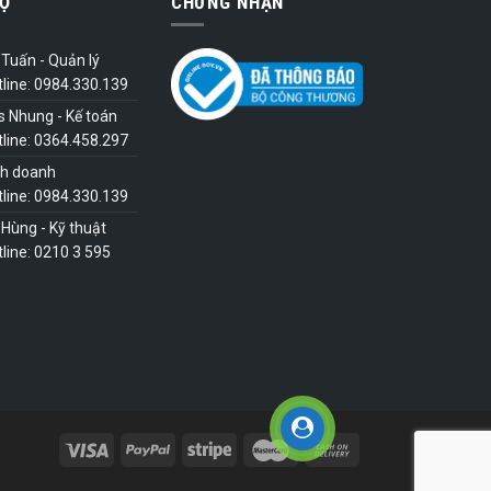
Ợ
CHỨNG NHẬN
Tuấn - Quản lý
tline: 0984.330.139
s Nhung - Kế toán
tline: 0364.458.297
nh doanh
tline: 0984.330.139
Hùng - Kỹ thuật
line: 0210 3 595