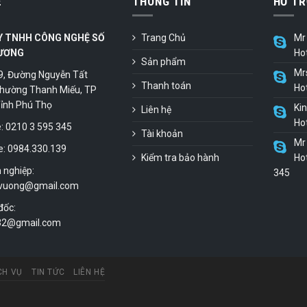
Ệ
THÔNG TIN
HỖ TR
Y TNHH CÔNG NGHỆ SỐ
Trang Chủ
Mr 
ƯƠNG
Ho
Sản phẩm
Mr
9, Đường Nguyễn Tất
Thanh toán
Ho
hường Thanh Miếu, TP
 Tỉnh Phú Thọ
Ki
Liên hệ
Ho
 0210 3 595 345
Tài khoản
Mr 
e: 0984.330.139
Kiểm tra bảo hành
Hot
 nghiệp:
345
vuong@gmail.com
đốc:
.32@gmail.com
CH VỤ
TIN TỨC
LIÊN HỆ