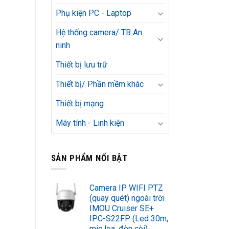
Phụ kiện PC - Laptop
Hệ thống camera/ TB An
ninh
Thiết bị lưu trữ
Thiết bị/ Phần mềm khác
Thiết bị mạng
Máy tính - Linh kiện
SẢN PHẨM NỔI BẬT
Camera IP WIFI PTZ
(quay quét) ngoài trời
IMOU Cruiser SE+
IPC-S22FP (Led 30m,
mic loa, đèn còi)