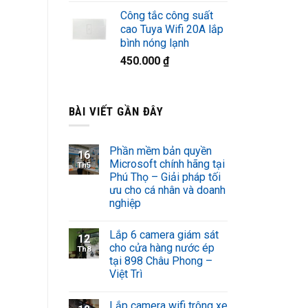
Công tắc công suất
cao Tuya Wifi 20A lắp
bình nóng lạnh
450.000
₫
BÀI VIẾT GẦN ĐÂY
Phần mềm bản quyền
16
Microsoft chính hãng tại
Th5
Phú Thọ – Giải pháp tối
ưu cho cá nhân và doanh
nghiệp
Lắp 6 camera giám sát
12
cho cửa hàng nước ép
Th8
tại 898 Châu Phong –
Việt Trì
Lắp camera wifi trông xe