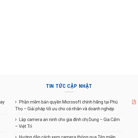
TIN TỨC CẬP NHẬT
uay
Phần mềm bản quyền Microsoft chính hãng tại Phú
Thọ – Giải pháp tối ưu cho cá nhân và doanh nghiệp
n
Lắp camera an ninh cho gia đình chị Dung – Gia Cẩm
– Việt Trì
Hướng dẫn cách xem camera thông qua Tên miền