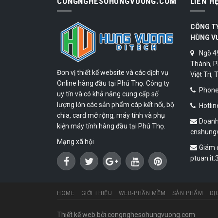
CONGNGHESOHUNGVUONG.COM
LIÊN H
CÔNG T
HÙNG V
Ngõ 4
Thành, P
Đơn vị thiết kế website và các dịch vụ
Việt Trì,
Online hàng đầu tại Phú Thọ. Công ty
Phone:
uy tín và có khả năng cung cấp số
lượng lớn các sản phẩm cáp kết nối, bộ
Hotlin
chia, card mở rộng, máy tính và phụ
Doanh
kiện máy tính hàng đầu tại Phú Thọ.
cnshung
Mạng xã hội
Giám 
ptuan.it
HOME
GIỚI THIỆU
WEB-PHẦN MỀM
SẢN PHẨM
DỊ
Thiết kế web
bởi congnghesohungvuong.com