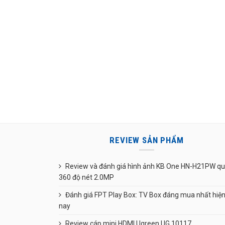
REVIEW SẢN PHẨM
Review và đánh giá hình ảnh KB One HN-H21PW q
360 độ nét 2.0MP
Đánh giá FPT Play Box: TV Box đáng mua nhất hiệ
nay
Review cáp mini HDMI Ugreen UG 10117