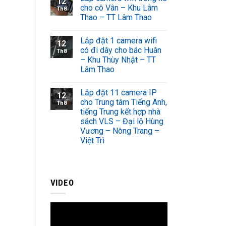
12
cho cô Vân – Khu Lâm
Th8
Thao – TT Lâm Thao
Lắp đặt 1 camera wifi
12
có đi dây cho bác Huân
Th8
– Khu Thùy Nhật – TT
Lâm Thao
Lắp đặt 11 camera IP
12
cho Trung tâm Tiếng Anh,
Th8
tiếng Trung kết hợp nhà
sách VLS – Đại lộ Hùng
Vương – Nông Trang –
Việt Trì
VIDEO