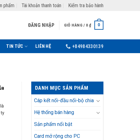
ản phẩm
Tài khoản thanh toán
Kiểm tra bảo hành
ĐĂNG NHẬP
0
GIỎ HÀNG /
0
₫
TIN TỨC
LIÊN HỆ
+84984330139
DANH MỤC SẢN PHẨM
ủa
Cáp kết nối-đầu nối-bộ chia
là
Hệ thống bán hàng
 ty
Sản phẩm nổi bật
Card mở rộng cho PC