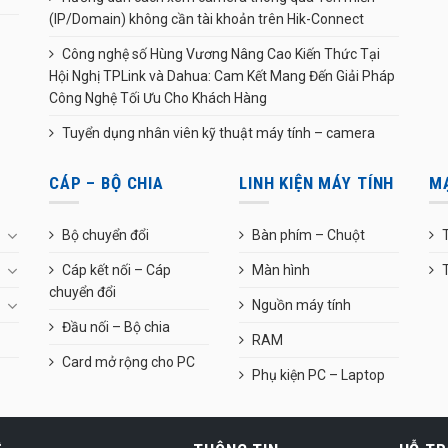
(IP/Domain) không cần tài khoản trên Hik-Connect
Công nghệ số Hùng Vương Nâng Cao Kiến Thức Tại
Hội Nghị TPLink và Dahua: Cam Kết Mang Đến Giải Pháp
Công Nghệ Tối Ưu Cho Khách Hàng
Tuyển dụng nhân viên kỹ thuật máy tính – camera
CÁP – BỘ CHIA
LINH KIỆN MÁY TÍNH
M
Bộ chuyển đổi
Bàn phím – Chuột
T
Cáp kết nối – Cáp
Màn hình
chuyển đổi
Nguồn máy tính
Đầu nối – Bộ chia
RAM
Card mở rộng cho PC
Phụ kiện PC – Laptop