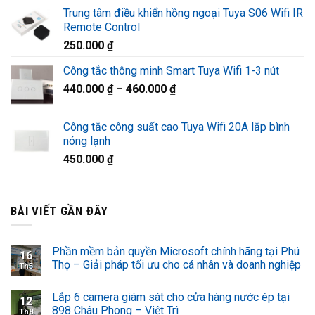
gốc
hiện
Trung tâm điều khiển hồng ngoại Tuya S06 Wifi IR
là:
tại
Remote Control
1.320.000 ₫.
là:
250.000
₫
920.000 ₫.
Công tắc thông minh Smart Tuya Wifi 1-3 nút
440.000
₫
–
460.000
₫
Công tắc công suất cao Tuya Wifi 20A lắp bình
nóng lạnh
450.000
₫
BÀI VIẾT GẦN ĐÂY
Phần mềm bản quyền Microsoft chính hãng tại Phú
16
Thọ – Giải pháp tối ưu cho cá nhân và doanh nghiệp
Th5
Lắp 6 camera giám sát cho cửa hàng nước ép tại
12
898 Châu Phong – Việt Trì
Th8