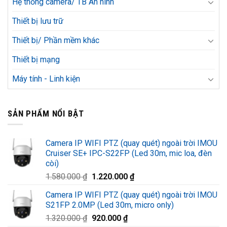
Hệ thống camera/ TB An ninh
Thiết bị lưu trữ
Thiết bị/ Phần mềm khác
Thiết bị mạng
Máy tính - Linh kiện
SẢN PHẨM NỔI BẬT
Camera IP WIFI PTZ (quay quét) ngoài trời IMOU
Cruiser SE+ IPC-S22FP (Led 30m, mic loa, đèn
còi)
Giá
Giá
1.580.000
₫
1.220.000
₫
gốc
hiện
Camera IP WIFI PTZ (quay quét) ngoài trời IMOU
là:
tại
S21FP 2.0MP (Led 30m, micro only)
1.580.000 ₫.
là:
Giá
Giá
1.320.000
₫
920.000
₫
1.220.000 ₫.