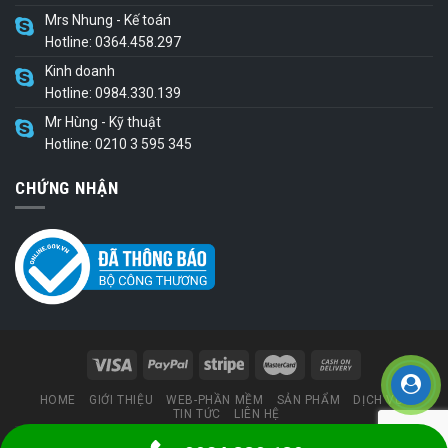
Mrs Nhung - Kế toán
Hotline: 0364.458.297
Kinh doanh
Hotline: 0984.330.139
Mr Hùng - Kỹ thuật
Hotline: 0210 3 595 345
CHỨNG NHẬN
HOME
GIỚI THIỆU
WEB-PHẦN MỀM
SẢN PHẨM
DỊCH VỤ
TIN TỨC
LIÊN HỆ