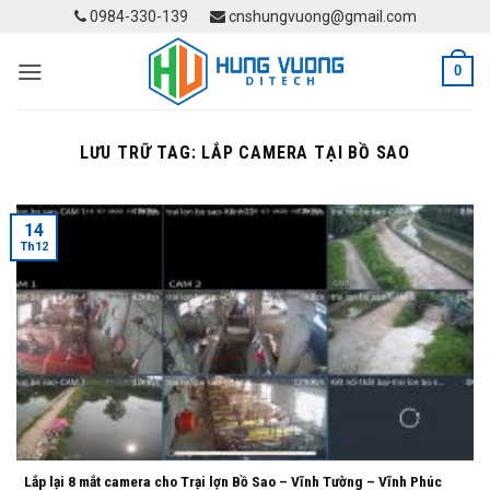
Skip
0984-330-139
cnshungvuong@gmail.com
to
content
0
LƯU TRỮ TAG:
LẮP CAMERA TẠI BỒ SAO
14
Th12
Lắp lại 8 mắt camera cho Trại lợn Bồ Sao – Vĩnh Tường – Vĩnh Phúc