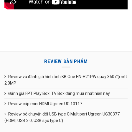
REVIEW SẢN PHẨM
Review và đánh giá hình ảnh KB One HN-H21PW quay 360 độ nét
2.0MP
Đánh giá FPT Play Box: TV Box đáng mua nhất hiện nay
Review cáp mini HDMI Ugreen UG 10117
Review bộ chuyển đổi USB type C Multiport Ugreen UG30377
(HDMI, USB 3.0, USB sạc type C)