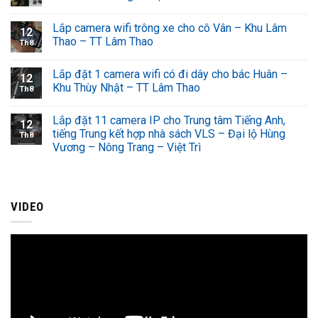
Lắp camera wifi trông xe cho cô Vân – Khu Lâm
12
Thao – TT Lâm Thao
Th8
Lắp đặt 1 camera wifi có đi dây cho bác Huân –
12
Khu Thùy Nhật – TT Lâm Thao
Th8
Lắp đặt 11 camera IP cho Trung tâm Tiếng Anh,
12
tiếng Trung kết hợp nhà sách VLS – Đại lộ Hùng
Th8
Vương – Nông Trang – Việt Trì
VIDEO