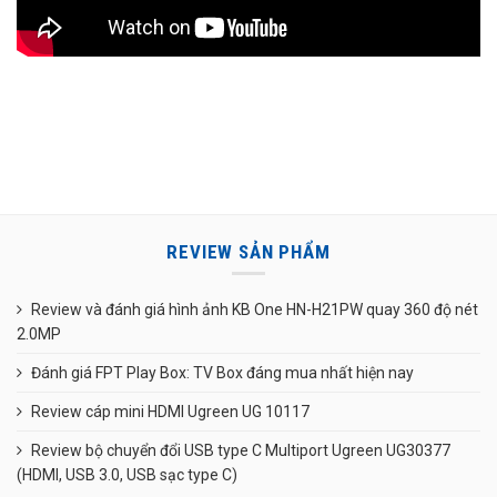
REVIEW SẢN PHẨM
Review và đánh giá hình ảnh KB One HN-H21PW quay 360 độ nét
2.0MP
Đánh giá FPT Play Box: TV Box đáng mua nhất hiện nay
Review cáp mini HDMI Ugreen UG 10117
Review bộ chuyển đổi USB type C Multiport Ugreen UG30377
(HDMI, USB 3.0, USB sạc type C)