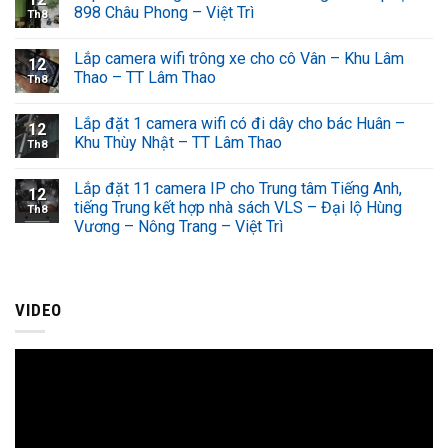
898 Châu Phong – Việt Trì
Th8
Lắp camera wifi trông xe cho cô Vân – Khu Lâm
12
Thao – TT Lâm Thao
Th8
Lắp đặt 1 camera wifi có đi dây cho bác Huân –
12
Khu Thùy Nhật – TT Lâm Thao
Th8
Lắp đặt 11 camera IP cho Trung tâm Tiếng Anh,
12
tiếng Trung kết hợp nhà sách VLS – Đại lộ Hùng
Th8
Vương – Nông Trang – Việt Trì
VIDEO