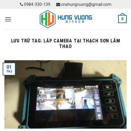
Skip
0984-330-139
cnshungvuong@gmail.com
to
content
0
LƯU TRỮ TAG:
LẮP CAMERA TẠI THẠCH SƠN LÂM
THAO
01
Th2