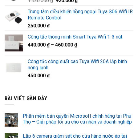
Giá
Giá
1.320.000
₫
920.000
₫
1.220.000 ₫.
gốc
hiện
Trung tâm điều khiển hồng ngoại Tuya S06 Wifi IR
là:
tại
Remote Control
1.320.000 ₫.
là:
250.000
₫
920.000 ₫.
Công tắc thông minh Smart Tuya Wifi 1-3 nút
440.000
₫
–
460.000
₫
Công tắc công suất cao Tuya Wifi 20A lắp bình
nóng lạnh
450.000
₫
BÀI VIẾT GẦN ĐÂY
Phần mềm bản quyền Microsoft chính hãng tại Phú
16
Thọ – Giải pháp tối ưu cho cá nhân và doanh nghiệp
Th5
Lắp 6 camera giám sát cho cửa hàng nước ép tại
12