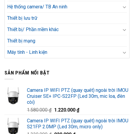
Hệ thống camera/ TB An ninh
Thiết bị lưu trữ
Thiết bị/ Phần mềm khác
Thiết bị mạng
Máy tính - Linh kiện
SẢN PHẨM NỔI BẬT
Camera IP WIFI PTZ (quay quét) ngoài trời IMOU
Cruiser SE+ IPC-S22FP (Led 30m, mic loa, đèn
còi)
Giá
Giá
1.580.000
₫
1.220.000
₫
gốc
hiện
Camera IP WIFI PTZ (quay quét) ngoài trời IMOU
là:
tại
S21FP 2.0MP (Led 30m, micro only)
1.580.000 ₫.
là: