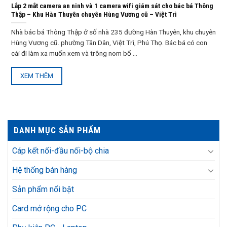
Lắp 2 mắt camera an ninh và 1 camera wifi giám sát cho bác bá Thông
Thập – Khu Hàn Thuyên chuyên Hùng Vương cũ – Việt Trì
Nhà bác bá Thông Thập ở số nhà 235 đường Hàn Thuyên, khu chuyên
Hùng Vương cũ. phường Tân Dân, Việt Trì, Phú Thọ. Bác bá có con
cái đi làm xa muốn xem và trông nom bố ...
XEM THÊM
DANH MỤC SẢN PHẨM
Cáp kết nối-đầu nối-bộ chia
Hệ thống bán hàng
Sản phẩm nổi bật
Card mở rộng cho PC