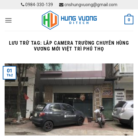
Skip
0984-330-139
cnshungvuong@gmail.com
to
content
0
LƯU TRỮ TAG:
LẮP CAMERA TRƯỜNG CHUYÊN HÙNG
VƯƠNG MỚI VIỆT TRÌ PHÚ THỌ
01
Th2