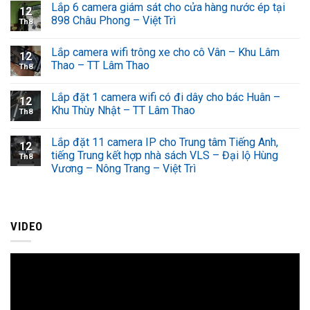
Lắp 6 camera giám sát cho cửa hàng nước ép tại
12
898 Châu Phong – Việt Trì
Th8
Lắp camera wifi trông xe cho cô Vân – Khu Lâm
12
Thao – TT Lâm Thao
Th8
Lắp đặt 1 camera wifi có đi dây cho bác Huân –
12
Khu Thùy Nhật – TT Lâm Thao
Th8
Lắp đặt 11 camera IP cho Trung tâm Tiếng Anh,
12
tiếng Trung kết hợp nhà sách VLS – Đại lộ Hùng
Th8
Vương – Nông Trang – Việt Trì
VIDEO