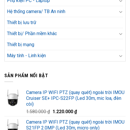
Phụ kiện PC - Laptop
Hệ thống camera/ TB An ninh
Thiết bị lưu trữ
Thiết bị/ Phần mềm khác
Thiết bị mạng
Máy tính - Linh kiện
SẢN PHẨM NỔI BẬT
Camera IP WIFI PTZ (quay quét) ngoài trời IMOU
Cruiser SE+ IPC-S22FP (Led 30m, mic loa, đèn
còi)
Giá
Giá
1.580.000
₫
1.220.000
₫
gốc
hiện
Camera IP WIFI PTZ (quay quét) ngoài trời IMOU
là:
tại
S21FP 2.0MP (Led 30m, micro only)
1.580.000 ₫.
là: