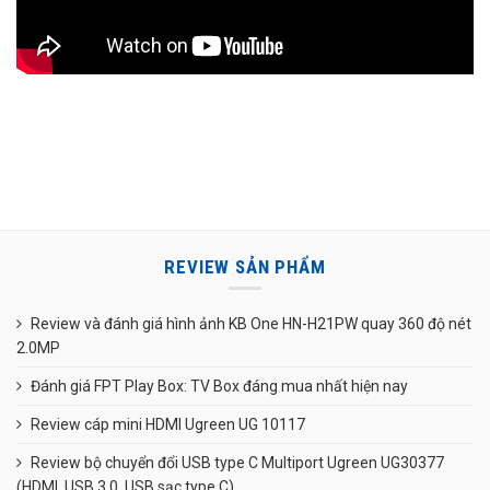
REVIEW SẢN PHẨM
Review và đánh giá hình ảnh KB One HN-H21PW quay 360 độ nét
2.0MP
Đánh giá FPT Play Box: TV Box đáng mua nhất hiện nay
Review cáp mini HDMI Ugreen UG 10117
Review bộ chuyển đổi USB type C Multiport Ugreen UG30377
(HDMI, USB 3.0, USB sạc type C)