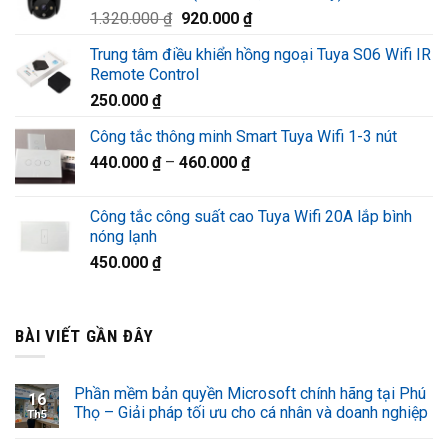
Giá
Giá
1.320.000
₫
920.000
₫
1.220.000 ₫.
gốc
hiện
Trung tâm điều khiển hồng ngoại Tuya S06 Wifi IR
là:
tại
Remote Control
1.320.000 ₫.
là:
250.000
₫
920.000 ₫.
Công tắc thông minh Smart Tuya Wifi 1-3 nút
440.000
₫
–
460.000
₫
Công tắc công suất cao Tuya Wifi 20A lắp bình
nóng lạnh
450.000
₫
BÀI VIẾT GẦN ĐÂY
Phần mềm bản quyền Microsoft chính hãng tại Phú
16
Thọ – Giải pháp tối ưu cho cá nhân và doanh nghiệp
Th5