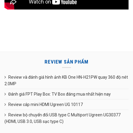
REVIEW SẢN PHẨM
Review và đánh giá hình ảnh KB One HN-H21PW quay 360 độ nét
2.0MP
Đánh giá FPT Play Box: TV Box đáng mua nhất hiện nay
Review cáp mini HDMI Ugreen UG 10117
Review bộ chuyển đổi USB type C Multiport Ugreen UG30377
(HDMI, USB 3.0, USB sạc type C)