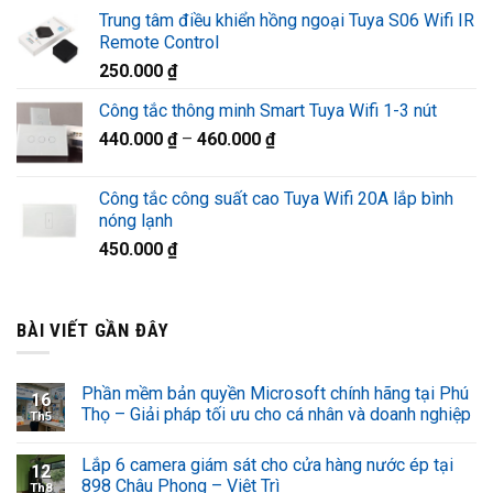
gốc
hiện
Trung tâm điều khiển hồng ngoại Tuya S06 Wifi IR
là:
tại
Remote Control
1.320.000 ₫.
là:
250.000
₫
920.000 ₫.
Công tắc thông minh Smart Tuya Wifi 1-3 nút
440.000
₫
–
460.000
₫
Công tắc công suất cao Tuya Wifi 20A lắp bình
nóng lạnh
450.000
₫
BÀI VIẾT GẦN ĐÂY
Phần mềm bản quyền Microsoft chính hãng tại Phú
16
Thọ – Giải pháp tối ưu cho cá nhân và doanh nghiệp
Th5
Lắp 6 camera giám sát cho cửa hàng nước ép tại
12
898 Châu Phong – Việt Trì
Th8