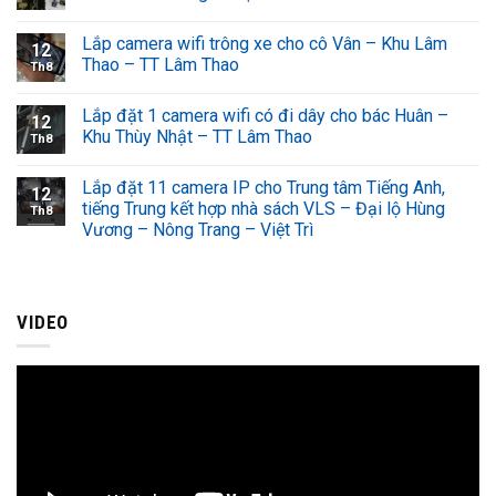
Lắp camera wifi trông xe cho cô Vân – Khu Lâm
12
Thao – TT Lâm Thao
Th8
Lắp đặt 1 camera wifi có đi dây cho bác Huân –
12
Khu Thùy Nhật – TT Lâm Thao
Th8
Lắp đặt 11 camera IP cho Trung tâm Tiếng Anh,
12
tiếng Trung kết hợp nhà sách VLS – Đại lộ Hùng
Th8
Vương – Nông Trang – Việt Trì
VIDEO