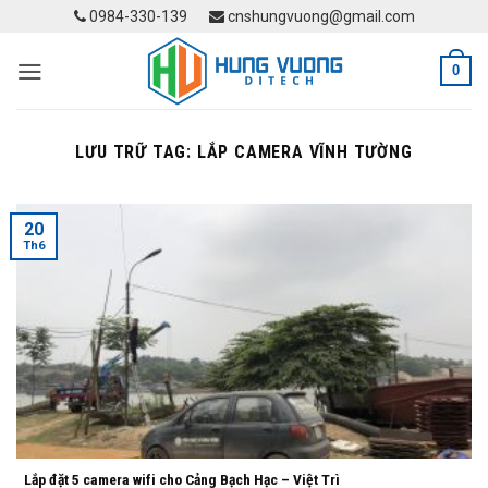
Skip
0984-330-139
cnshungvuong@gmail.com
to
content
0
LƯU TRỮ TAG:
LẮP CAMERA VĨNH TƯỜNG
20
Th6
Lắp đặt 5 camera wifi cho Cảng Bạch Hạc – Việt Trì