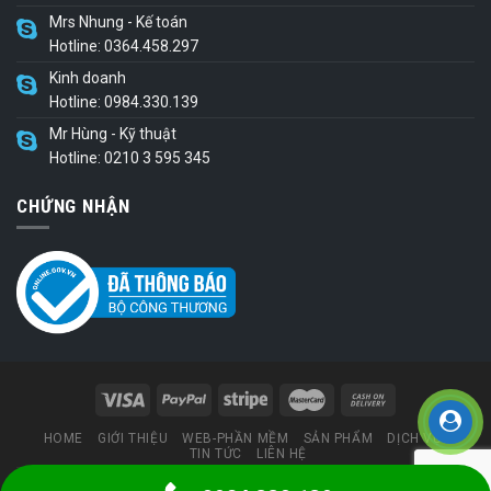
Mrs Nhung - Kế toán
Hotline: 0364.458.297
Kinh doanh
Hotline: 0984.330.139
Mr Hùng - Kỹ thuật
Hotline: 0210 3 595 345
CHỨNG NHẬN
HOME
GIỚI THIỆU
WEB-PHẦN MỀM
SẢN PHẨM
DỊCH VỤ
TIN TỨC
LIÊN HỆ