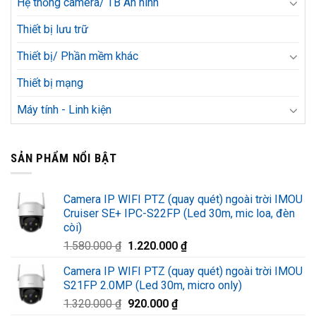
Hệ thống camera/ TB An ninh
Thiết bị lưu trữ
Thiết bị/ Phần mềm khác
Thiết bị mạng
Máy tính - Linh kiện
SẢN PHẨM NỔI BẬT
Camera IP WIFI PTZ (quay quét) ngoài trời IMOU
Cruiser SE+ IPC-S22FP (Led 30m, mic loa, đèn
còi)
Giá
Giá
1.580.000
₫
1.220.000
₫
gốc
hiện
Camera IP WIFI PTZ (quay quét) ngoài trời IMOU
là:
tại
S21FP 2.0MP (Led 30m, micro only)
1.580.000 ₫.
là:
Giá
Giá
1.320.000
₫
920.000
₫
1.220.000 ₫.