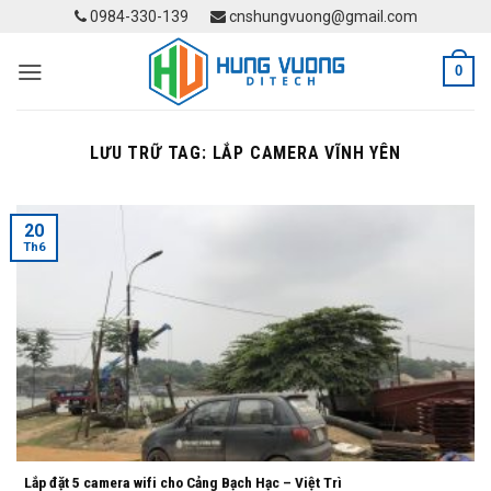
Skip
0984-330-139
cnshungvuong@gmail.com
to
content
0
LƯU TRỮ TAG:
LẮP CAMERA VĨNH YÊN
20
Th6
Lắp đặt 5 camera wifi cho Cảng Bạch Hạc – Việt Trì