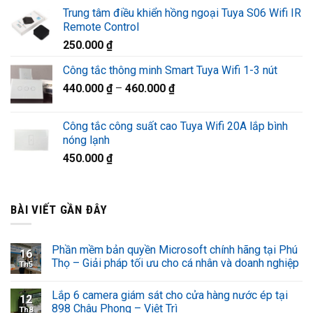
gốc
hiện
Trung tâm điều khiển hồng ngoại Tuya S06 Wifi IR
là:
tại
Remote Control
1.320.000 ₫.
là:
250.000
₫
920.000 ₫.
Công tắc thông minh Smart Tuya Wifi 1-3 nút
440.000
₫
–
460.000
₫
Công tắc công suất cao Tuya Wifi 20A lắp bình
nóng lạnh
450.000
₫
BÀI VIẾT GẦN ĐÂY
Phần mềm bản quyền Microsoft chính hãng tại Phú
16
Thọ – Giải pháp tối ưu cho cá nhân và doanh nghiệp
Th5
Lắp 6 camera giám sát cho cửa hàng nước ép tại
12
898 Châu Phong – Việt Trì
Th8