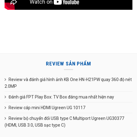
REVIEW SẢN PHẨM
Review và đánh giá hình ảnh KB One HN-H21PW quay 360 độ nét
2.0MP
Đánh giá FPT Play Box: TV Box đáng mua nhất hiện nay
Review cáp mini HDMI Ugreen UG 10117
Review bộ chuyển đổi USB type C Multiport Ugreen UG30377
(HDMI, USB 3.0, USB sạc type C)