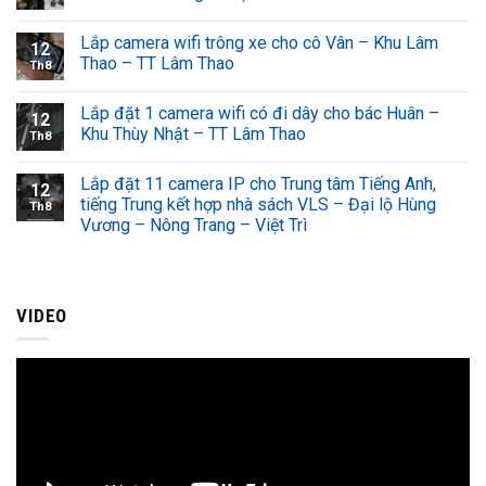
Lắp camera wifi trông xe cho cô Vân – Khu Lâm
12
Thao – TT Lâm Thao
Th8
Lắp đặt 1 camera wifi có đi dây cho bác Huân –
12
Khu Thùy Nhật – TT Lâm Thao
Th8
Lắp đặt 11 camera IP cho Trung tâm Tiếng Anh,
12
tiếng Trung kết hợp nhà sách VLS – Đại lộ Hùng
Th8
Vương – Nông Trang – Việt Trì
VIDEO