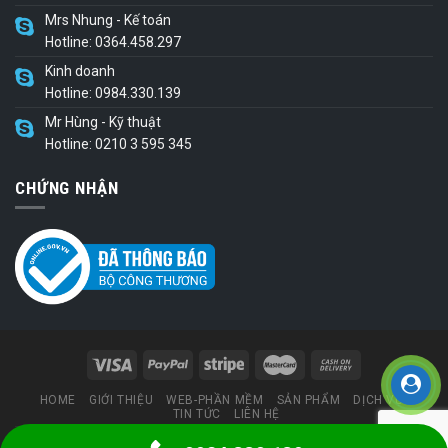
Mrs Nhung - Kế toán
Hotline: 0364.458.297
Kinh doanh
Hotline: 0984.330.139
Mr Hùng - Kỹ thuật
Hotline: 0210 3 595 345
CHỨNG NHẬN
HOME
GIỚI THIỆU
WEB-PHẦN MỀM
SẢN PHẨM
DỊCH VỤ
TIN TỨC
LIÊN HỆ