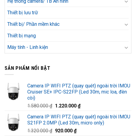
Hệ thống camera/ TB An ninh
Thiết bị lưu trữ
Thiết bị/ Phần mềm khác
Thiết bị mạng
Máy tính - Linh kiện
SẢN PHẨM NỔI BẬT
Camera IP WIFI PTZ (quay quét) ngoài trời IMOU
Cruiser SE+ IPC-S22FP (Led 30m, mic loa, đèn
còi)
Giá
Giá
1.580.000
₫
1.220.000
₫
gốc
hiện
Camera IP WIFI PTZ (quay quét) ngoài trời IMOU
là:
tại
S21FP 2.0MP (Led 30m, micro only)
1.580.000 ₫.
là:
Giá
Giá
1.320.000
₫
920.000
₫
1.220.000 ₫.