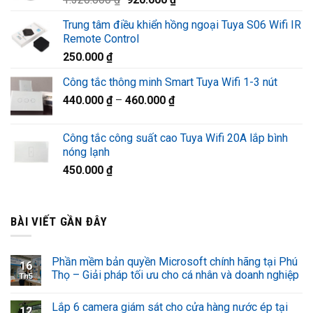
1.220.000 ₫.
gốc
hiện
Trung tâm điều khiển hồng ngoại Tuya S06 Wifi IR
là:
tại
Remote Control
1.320.000 ₫.
là:
250.000
₫
920.000 ₫.
Công tắc thông minh Smart Tuya Wifi 1-3 nút
440.000
₫
–
460.000
₫
Công tắc công suất cao Tuya Wifi 20A lắp bình
nóng lạnh
450.000
₫
BÀI VIẾT GẦN ĐÂY
Phần mềm bản quyền Microsoft chính hãng tại Phú
16
Thọ – Giải pháp tối ưu cho cá nhân và doanh nghiệp
Th5
Lắp 6 camera giám sát cho cửa hàng nước ép tại
12