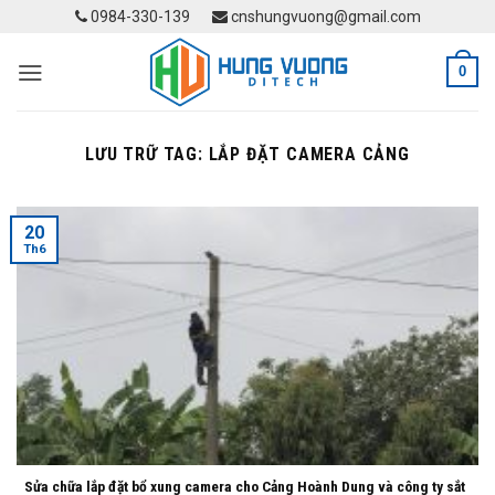
Skip
0984-330-139
cnshungvuong@gmail.com
to
content
0
LƯU TRỮ TAG:
LẮP ĐẶT CAMERA CẢNG
20
Th6
Sửa chữa lắp đặt bổ xung camera cho Cảng Hoành Dung và công ty sắt