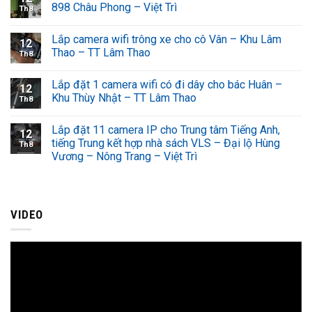
898 Châu Phong – Việt Trì
Th8
Lắp camera wifi trông xe cho cô Vân – Khu Lâm
12
Thao – TT Lâm Thao
Th8
Lắp đặt 1 camera wifi có đi dây cho bác Huân –
12
Khu Thùy Nhật – TT Lâm Thao
Th8
Lắp đặt 11 camera IP cho Trung tâm Tiếng Anh,
12
tiếng Trung kết hợp nhà sách VLS – Đại lộ Hùng
Th8
Vương – Nông Trang – Việt Trì
VIDEO