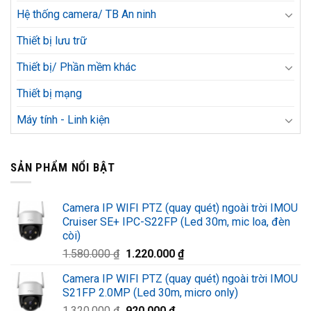
Hệ thống camera/ TB An ninh
Thiết bị lưu trữ
Thiết bị/ Phần mềm khác
Thiết bị mạng
Máy tính - Linh kiện
SẢN PHẨM NỔI BẬT
Camera IP WIFI PTZ (quay quét) ngoài trời IMOU
Cruiser SE+ IPC-S22FP (Led 30m, mic loa, đèn
còi)
Giá
Giá
1.580.000
₫
1.220.000
₫
gốc
hiện
Camera IP WIFI PTZ (quay quét) ngoài trời IMOU
là:
tại
S21FP 2.0MP (Led 30m, micro only)
1.580.000 ₫.
là:
Giá
Giá
1.320.000
₫
920.000
₫