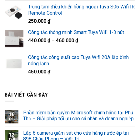
gốc
hiện
Trung tâm điều khiển hồng ngoại Tuya S06 Wifi IR
là:
tại
Remote Control
1.320.000 ₫.
là:
250.000
₫
920.000 ₫.
Công tắc thông minh Smart Tuya Wifi 1-3 nút
440.000
₫
–
460.000
₫
Công tắc công suất cao Tuya Wifi 20A lắp bình
nóng lạnh
450.000
₫
BÀI VIẾT GẦN ĐÂY
Phần mềm bản quyền Microsoft chính hãng tại Phú
16
Thọ – Giải pháp tối ưu cho cá nhân và doanh nghiệp
Th5
Lắp 6 camera giám sát cho cửa hàng nước ép tại
12
898 Châu Phong – Việt Trì
Th8