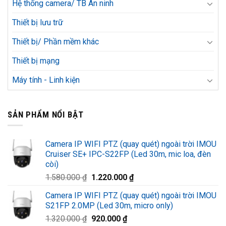
Hệ thống camera/ TB An ninh
Thiết bị lưu trữ
Thiết bị/ Phần mềm khác
Thiết bị mạng
Máy tính - Linh kiện
SẢN PHẨM NỔI BẬT
Camera IP WIFI PTZ (quay quét) ngoài trời IMOU
Cruiser SE+ IPC-S22FP (Led 30m, mic loa, đèn
còi)
Giá
Giá
1.580.000
₫
1.220.000
₫
gốc
hiện
Camera IP WIFI PTZ (quay quét) ngoài trời IMOU
là:
tại
S21FP 2.0MP (Led 30m, micro only)
1.580.000 ₫.
là:
Giá
Giá
1.320.000
₫
920.000
₫
1.220.000 ₫.