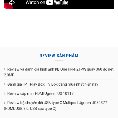
REVIEW SẢN PHẨM
Review và đánh giá hình ảnh KB One HN-H21PW quay 360 độ nét
2.0MP
Đánh giá FPT Play Box: TV Box đáng mua nhất hiện nay
Review cáp mini HDMI Ugreen UG 10117
Review bộ chuyển đổi USB type C Multiport Ugreen UG30377
(HDMI, USB 3.0, USB sạc type C)