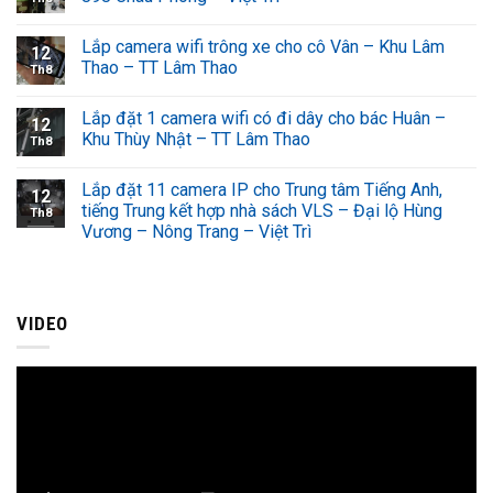
Lắp camera wifi trông xe cho cô Vân – Khu Lâm
12
Thao – TT Lâm Thao
Th8
Lắp đặt 1 camera wifi có đi dây cho bác Huân –
12
Khu Thùy Nhật – TT Lâm Thao
Th8
Lắp đặt 11 camera IP cho Trung tâm Tiếng Anh,
12
tiếng Trung kết hợp nhà sách VLS – Đại lộ Hùng
Th8
Vương – Nông Trang – Việt Trì
VIDEO