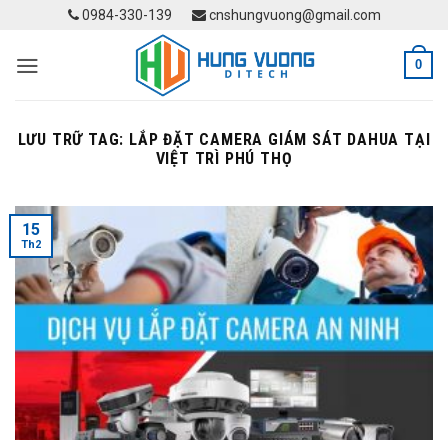
Skip
0984-330-139
cnshungvuong@gmail.com
to
content
0
LƯU TRỮ TAG:
LẮP ĐẶT CAMERA GIÁM SÁT DAHUA TẠI
VIỆT TRÌ PHÚ THỌ
15
Th2