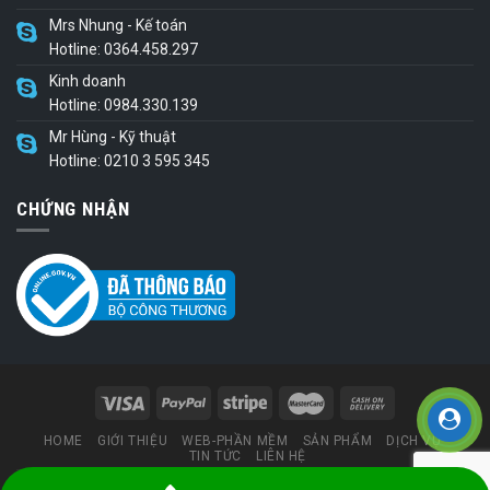
Mrs Nhung - Kế toán
Hotline: 0364.458.297
Kinh doanh
Hotline: 0984.330.139
Mr Hùng - Kỹ thuật
Hotline: 0210 3 595 345
CHỨNG NHẬN
HOME
GIỚI THIỆU
WEB-PHẦN MỀM
SẢN PHẨM
DỊCH VỤ
TIN TỨC
LIÊN HỆ