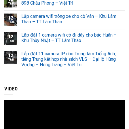
898 Châu Phong – Việt Trì
Th8
Lắp camera wifi trông xe cho cô Vân – Khu Lâm
12
Thao – TT Lâm Thao
Th8
Lắp đặt 1 camera wifi có đi dây cho bác Huân –
12
Khu Thùy Nhật – TT Lâm Thao
Th8
Lắp đặt 11 camera IP cho Trung tâm Tiếng Anh,
12
tiếng Trung kết hợp nhà sách VLS – Đại lộ Hùng
Th8
Vương – Nông Trang – Việt Trì
VIDEO