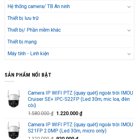
Hệ thống camera/ TB An ninh
Thiết bị lưu trữ
Thiết bị/ Phần mềm khác
Thiết bị mạng
Máy tính - Linh kiện
SẢN PHẨM NỔI BẬT
Camera IP WIFI PTZ (quay quét) ngoài trời IMOU
Cruiser SE+ IPC-S22FP (Led 30m, mic loa, đèn
còi)
Giá
Giá
1.580.000
₫
1.220.000
₫
gốc
hiện
Camera IP WIFI PTZ (quay quét) ngoài trời IMOU
là:
tại
S21FP 2.0MP (Led 30m, micro only)
1.580.000 ₫.
là:
Giá
Giá
1.320.000
₫
920.000
₫