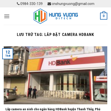
Skip
0984-330-139
cnshungvuong@gmail.com
to
content
0
LƯU TRỮ TAG:
LẮP ĐẶT CAMERA HDBANK
12
Th8
Lắp camera an ninh cho ngân hàng HDBank huyện Thanh Thủy, Phú