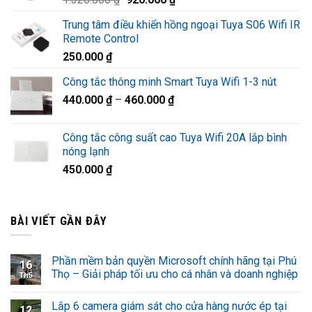
1.220.000 ₫.
gốc
hiện
Trung tâm điều khiển hồng ngoại Tuya S06 Wifi IR
là:
tại
Remote Control
1.320.000 ₫.
là:
250.000
₫
920.000 ₫.
Công tắc thông minh Smart Tuya Wifi 1-3 nút
440.000
₫
–
460.000
₫
Công tắc công suất cao Tuya Wifi 20A lắp bình
nóng lạnh
450.000
₫
BÀI VIẾT GẦN ĐÂY
Phần mềm bản quyền Microsoft chính hãng tại Phú
16
Thọ – Giải pháp tối ưu cho cá nhân và doanh nghiệp
Th5
Lắp 6 camera giám sát cho cửa hàng nước ép tại
12