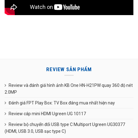
REVIEW SẢN PHẨM
Review và đánh giá hình ảnh KB One HN-H21PW quay 360 độ nét
2.0MP
Đánh giá FPT Play Box: TV Box đáng mua nhất hiện nay
Review cáp mini HDMI Ugreen UG 10117
Review bộ chuyển đổi USB type C Multiport Ugreen UG30377
(HDMI, USB 3.0, USB sạc type C)