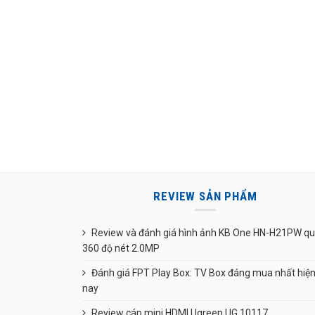
REVIEW SẢN PHẨM
Review và đánh giá hình ảnh KB One HN-H21PW q
360 độ nét 2.0MP
Đánh giá FPT Play Box: TV Box đáng mua nhất hiệ
nay
Review cáp mini HDMI Ugreen UG 10117