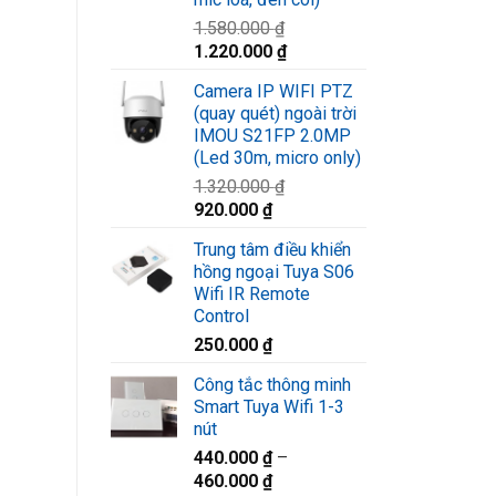
1.580.000
₫
Giá
Giá
1.220.000
₫
gốc
hiện
Camera IP WIFI PTZ
là:
tại
(quay quét) ngoài trời
1.580.000 ₫.
là:
IMOU S21FP 2.0MP
1.220.000 ₫.
(Led 30m, micro only)
1.320.000
₫
Giá
Giá
920.000
₫
gốc
hiện
Trung tâm điều khiển
là:
tại
hồng ngoại Tuya S06
1.320.000 ₫.
là:
Wifi IR Remote
920.000 ₫.
Control
250.000
₫
Công tắc thông minh
Smart Tuya Wifi 1-3
nút
440.000
₫
–
460.000
₫