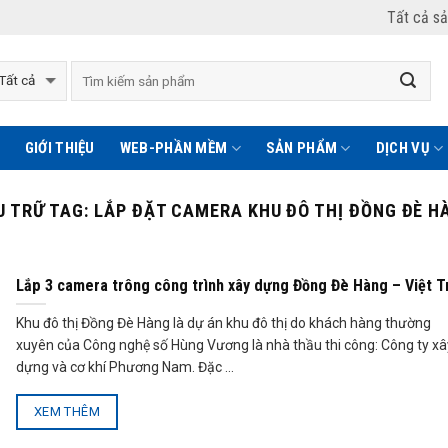
Tất cả s
GIỚI THIỆU
WEB-PHẦN MỀM
SẢN PHẨM
DỊCH VỤ
U TRỮ TAG:
LẮP ĐẶT CAMERA KHU ĐÔ THỊ ĐỒNG ĐÈ H
Lắp 3 camera trông công trình xây dựng Đồng Đè Hàng – Việt T
Khu đô thị Đồng Đè Hàng là dự án khu đô thị do khách hàng thường
xuyên của Công nghệ số Hùng Vương là nhà thầu thi công: Công ty xâ
dựng và cơ khí Phương Nam. Đặc ...
XEM THÊM