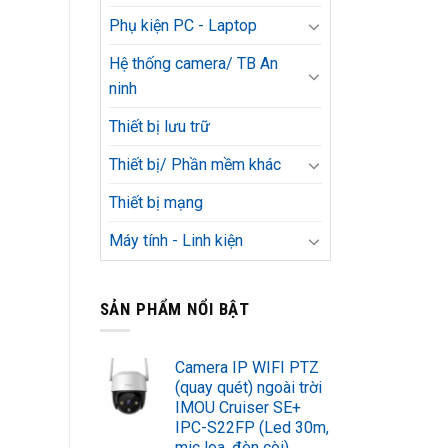
Phụ kiện PC - Laptop
Hệ thống camera/ TB An
ninh
Thiết bị lưu trữ
Thiết bị/ Phần mềm khác
Thiết bị mạng
Máy tính - Linh kiện
SẢN PHẨM NỔI BẬT
Camera IP WIFI PTZ
(quay quét) ngoài trời
IMOU Cruiser SE+
IPC-S22FP (Led 30m,
mic loa, đèn còi)