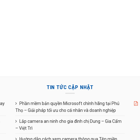
TIN TỨC CẬP NHẬT
uay
Phần mềm bản quyền Microsoft chính hãng tại Phú
Thọ – Giải pháp tối ưu cho cá nhân và doanh nghiệp
n
Lắp camera an ninh cho gia đình chị Dung – Gia Cẩm
– Việt Trì
Hướng dẫn cách xem camera thông qua Tên miền