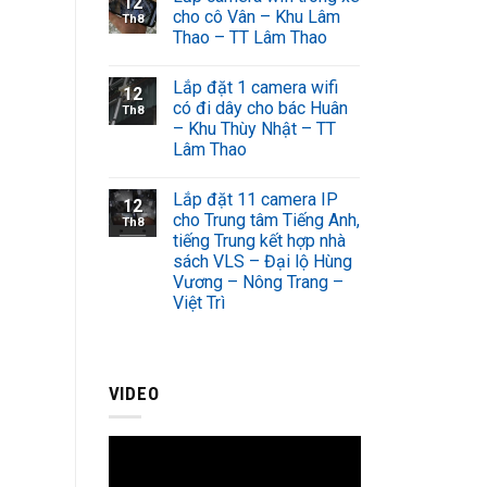
12
cho cô Vân – Khu Lâm
Th8
Thao – TT Lâm Thao
Lắp đặt 1 camera wifi
12
có đi dây cho bác Huân
Th8
– Khu Thùy Nhật – TT
Lâm Thao
Lắp đặt 11 camera IP
12
cho Trung tâm Tiếng Anh,
Th8
tiếng Trung kết hợp nhà
sách VLS – Đại lộ Hùng
Vương – Nông Trang –
Việt Trì
VIDEO