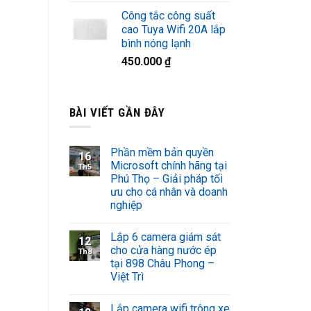
Công tắc công suất
cao Tuya Wifi 20A lắp
bình nóng lạnh
450.000
₫
BÀI VIẾT GẦN ĐÂY
Phần mềm bản quyền
16
Microsoft chính hãng tại
Th5
Phú Thọ – Giải pháp tối
ưu cho cá nhân và doanh
nghiệp
Lắp 6 camera giám sát
12
cho cửa hàng nước ép
Th8
tại 898 Châu Phong –
Việt Trì
Lắp camera wifi trông xe