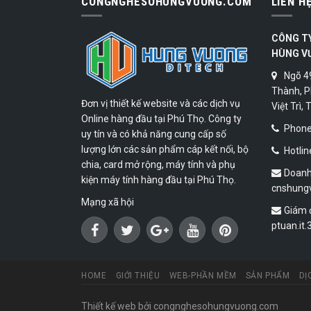
CONGNGHESOHUNGVUONG.COM
LIÊN H
CÔNG T
HÙNG V
Ngõ 4
Thành, P
Đơn vị thiết kế website và các dịch vụ
Việt Trì,
Online hàng đầu tại Phú Thọ. Công ty
Phone:
uy tín và có khả năng cung cấp số
lượng lớn các sản phẩm cáp kết nối, bộ
Hotlin
chia, card mở rộng, máy tính và phụ
Doanh
kiện máy tính hàng đầu tại Phú Thọ.
cnshung
Mạng xã hội
Giám 
ptuan.it
HOME
GIỚI THIỆU
WEB-PHẦN MỀM
SẢN PHẨM
DỊ
Thiết kế web
bởi congnghesohungvuong.com