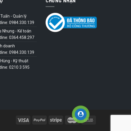
Ợ
CHỨNG NHẬN
Tuấn - Quản lý
tline: 0984.330.139
s Nhung - Kế toán
tline: 0364.458.297
nh doanh
tline: 0984.330.139
Hùng - Kỹ thuật
line: 0210 3 595