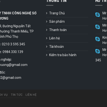
Ệ
THÔNG TIN
HỖ TR
Y TNHH CÔNG NGHỆ SỐ
Trang Chủ
Mr 
ƯƠNG
Ho
Sản phẩm
Mr
9, Đường Nguyễn Tất
Thanh toán
Ho
hường Thanh Miếu, TP
 Tỉnh Phú Thọ
Ki
Liên hệ
Ho
 0210 3 595 345
Tài khoản
Mr 
e: 0984.330.139
Kiểm tra bảo hành
Hot
 nghiệp:
345
vuong@gmail.com
đốc:
.32@gmail.com
CH VỤ
TIN TỨC
LIÊN HỆ