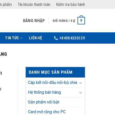
ản phẩm
Tài khoản thanh toán
Kiểm tra bảo hành
ĐĂNG NHẬP
0
GIỎ HÀNG /
0
₫
TIN TỨC
LIÊN HỆ
+84984330139
ÀNG
DANH MỤC SẢN PHẨM
rì
Cáp kết nối-đầu nối-bộ chia
y
Hệ thống bán hàng
Sản phẩm nổi bật
Card mở rộng cho PC