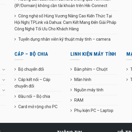
(IP/Domain) không cần tài khoản trên Hik-Connect
Công nghệ số Hùng Vương Nâng Cao Kiến Thức Tại
Hội Nghị TPLink và Dahua: Cam Kết Mang Đến Giải Pháp
Công Nghệ Tối Ưu Cho Khách Hàng
Tuyển dụng nhân viên kỹ thuật máy tính – camera
CÁP – BỘ CHIA
LINH KIỆN MÁY TÍNH
M
Bộ chuyển đổi
Bàn phím – Chuột
T
Cáp kết nối – Cáp
Màn hình
chuyển đổi
Nguồn máy tính
Đầu nối – Bộ chia
RAM
Card mở rộng cho PC
Phụ kiện PC – Laptop