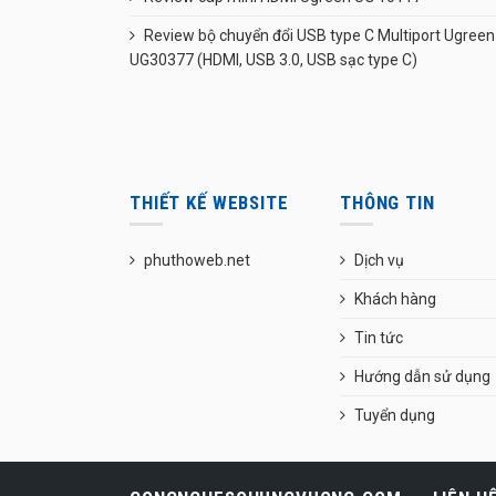
Review bộ chuyển đổi USB type C Multiport Ugreen
UG30377 (HDMI, USB 3.0, USB sạc type C)
THIẾT KẾ WEBSITE
THÔNG TIN
phuthoweb.net
Dịch vụ
Khách hàng
Tin tức
Hướng dẫn sử dụng
Tuyển dụng