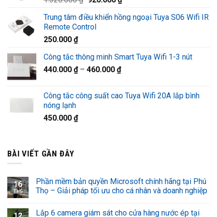
1.220.000 ₫.
gốc
hiện
Trung tâm điều khiển hồng ngoại Tuya S06 Wifi IR
là:
tại
Remote Control
1.320.000 ₫.
là:
250.000
₫
920.000 ₫.
Công tắc thông minh Smart Tuya Wifi 1-3 nút
440.000
₫
–
460.000
₫
Công tắc công suất cao Tuya Wifi 20A lắp bình
nóng lạnh
450.000
₫
BÀI VIẾT GẦN ĐÂY
Phần mềm bản quyền Microsoft chính hãng tại Phú
16
Thọ – Giải pháp tối ưu cho cá nhân và doanh nghiệp
Th5
Lắp 6 camera giám sát cho cửa hàng nước ép tại
12