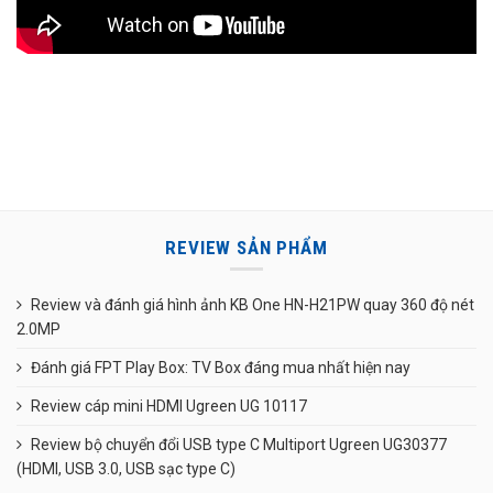
REVIEW SẢN PHẨM
Review và đánh giá hình ảnh KB One HN-H21PW quay 360 độ nét
2.0MP
Đánh giá FPT Play Box: TV Box đáng mua nhất hiện nay
Review cáp mini HDMI Ugreen UG 10117
Review bộ chuyển đổi USB type C Multiport Ugreen UG30377
(HDMI, USB 3.0, USB sạc type C)