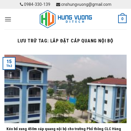
Skip
0984-330-139
cnshungvuong@gmail.com
to
content
0
LƯU TRỮ TAG:
LẮP ĐẶT CÁP QUANG NỘI BỘ
15
Th2
Kéo bổ xung 450m cáp quang nội bộ cho trường Phổ thông CLC Hùng