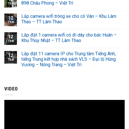
898 Châu Phong – Việt Trì
Th8
Lắp camera wifi trông xe cho cô Vân – Khu Lâm
12
Thao – TT Lâm Thao
Th8
Lắp đặt 1 camera wifi có đi dây cho bác Huân –
12
Khu Thùy Nhật – TT Lâm Thao
Th8
Lắp đặt 11 camera IP cho Trung tâm Tiếng Anh,
12
tiếng Trung kết hợp nhà sách VLS – Đại lộ Hùng
Th8
Vương – Nông Trang – Việt Trì
VIDEO