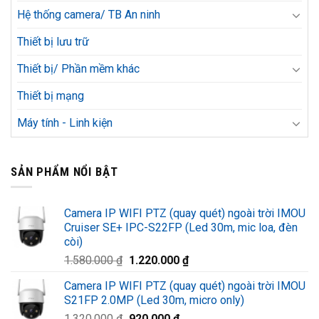
Hệ thống camera/ TB An ninh
Thiết bị lưu trữ
Thiết bị/ Phần mềm khác
Thiết bị mạng
Máy tính - Linh kiện
SẢN PHẨM NỔI BẬT
Camera IP WIFI PTZ (quay quét) ngoài trời IMOU
Cruiser SE+ IPC-S22FP (Led 30m, mic loa, đèn
còi)
Giá
Giá
1.580.000
₫
1.220.000
₫
gốc
hiện
Camera IP WIFI PTZ (quay quét) ngoài trời IMOU
là:
tại
S21FP 2.0MP (Led 30m, micro only)
1.580.000 ₫.
là:
Giá
Giá
1.320.000
₫
920.000
₫