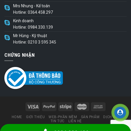
Mrs Nhung - Kế toán
Hotline: 0364.458.297
Kinh doanh
Hotline: 0984.330.139
Mr Hùng - Kỹ thuật
Hotline: 0210 3 595 345
CHỨNG NHẬN
HOME
GIỚI THIỆU
WEB-PHẦN MỀM
SẢN PHẨM
DỊCH VỤ
TIN TỨC
LIÊN HỆ