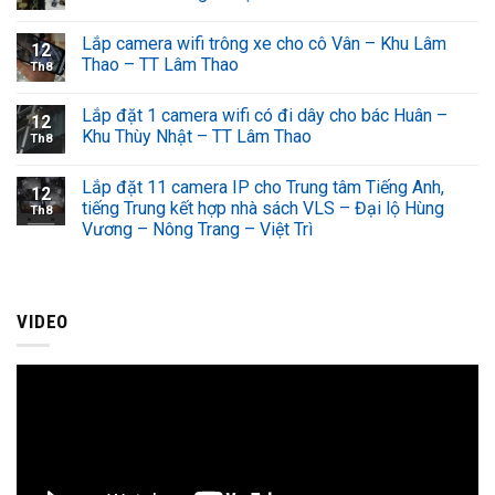
Lắp camera wifi trông xe cho cô Vân – Khu Lâm
12
Thao – TT Lâm Thao
Th8
Lắp đặt 1 camera wifi có đi dây cho bác Huân –
12
Khu Thùy Nhật – TT Lâm Thao
Th8
Lắp đặt 11 camera IP cho Trung tâm Tiếng Anh,
12
tiếng Trung kết hợp nhà sách VLS – Đại lộ Hùng
Th8
Vương – Nông Trang – Việt Trì
VIDEO