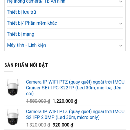
Hệ thống camera/ TB An ninh
Thiết bị lưu trữ
Thiết bị/ Phần mềm khác
Thiết bị mạng
Máy tính - Linh kiện
SẢN PHẨM NỔI BẬT
Camera IP WIFI PTZ (quay quét) ngoài trời IMOU
Cruiser SE+ IPC-S22FP (Led 30m, mic loa, đèn
còi)
Giá
Giá
1.580.000
₫
1.220.000
₫
gốc
hiện
Camera IP WIFI PTZ (quay quét) ngoài trời IMOU
là:
tại
S21FP 2.0MP (Led 30m, micro only)
1.580.000 ₫.
là:
Giá
Giá
1.320.000
₫
920.000
₫
1.220.000 ₫.