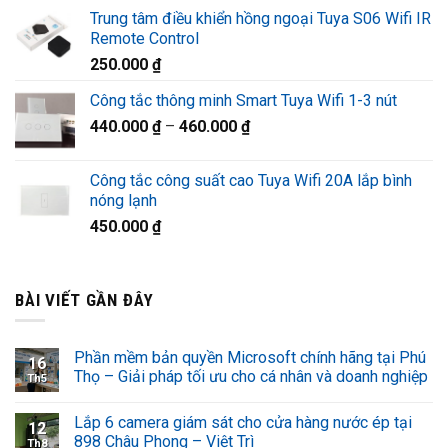
gốc
hiện
Trung tâm điều khiển hồng ngoại Tuya S06 Wifi IR
là:
tại
Remote Control
1.320.000 ₫.
là:
250.000
₫
920.000 ₫.
Công tắc thông minh Smart Tuya Wifi 1-3 nút
440.000
₫
–
460.000
₫
Công tắc công suất cao Tuya Wifi 20A lắp bình
nóng lạnh
450.000
₫
BÀI VIẾT GẦN ĐÂY
Phần mềm bản quyền Microsoft chính hãng tại Phú
16
Thọ – Giải pháp tối ưu cho cá nhân và doanh nghiệp
Th5
Lắp 6 camera giám sát cho cửa hàng nước ép tại
12
898 Châu Phong – Việt Trì
Th8