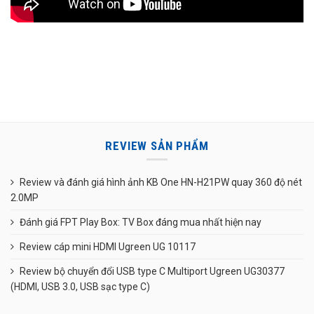
REVIEW SẢN PHẨM
Review và đánh giá hình ảnh KB One HN-H21PW quay 360 độ nét
2.0MP
Đánh giá FPT Play Box: TV Box đáng mua nhất hiện nay
Review cáp mini HDMI Ugreen UG 10117
Review bộ chuyển đổi USB type C Multiport Ugreen UG30377
(HDMI, USB 3.0, USB sạc type C)