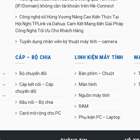
(IP/Domain) không cần tài khoản trên Hik-Connect
Công nghệ số Hùng Vương Nâng Cao Kiến Thức Tại
Hội Nghị TPLink và Dahua: Cam Kết Mang Đến Giải Pháp
Công Nghệ Tối Ưu Cho Khách Hàng
Tuyển dụng nhân viên kỹ thuật máy tính – camera
CÁP – BỘ CHIA
LINH KIỆN MÁY TÍNH
M
Bộ chuyển đổi
Bàn phím – Chuột
T
Cáp kết nối – Cáp
Màn hình
chuyển đổi
Nguồn máy tính
Đầu nối – Bộ chia
RAM
Card mở rộng cho PC
Phụ kiện PC – Laptop