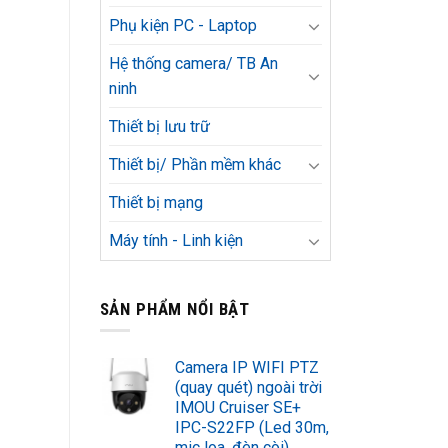
Phụ kiện PC - Laptop
Hệ thống camera/ TB An
ninh
Thiết bị lưu trữ
Thiết bị/ Phần mềm khác
Thiết bị mạng
Máy tính - Linh kiện
SẢN PHẨM NỔI BẬT
Camera IP WIFI PTZ
(quay quét) ngoài trời
IMOU Cruiser SE+
IPC-S22FP (Led 30m,
mic loa, đèn còi)