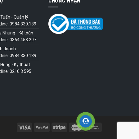
Ợ
CHỨNG NHẬN
Tuấn - Quản lý
tline: 0984.330.139
s Nhung - Kế toán
tline: 0364.458.297
nh doanh
tline: 0984.330.139
Hùng - Kỹ thuật
line: 0210 3 595