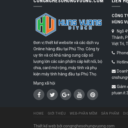
CONGNGHESOHUNGVUONG.COM
LIÊN H
CÔNG T
HÙNG V
Ngõ 4
Thành, P
Đơn vị thiết kế website và các dịch vụ
Việt Trì,
Online hàng đầu tại Phú Thọ. Công ty
Phone:
uy tín và có khả năng cung cấp số
lượng lớn các sản phẩm cáp kết nối, bộ
Hotlin
chia, card mở rộng, máy tính và phụ
Doanh
kiện máy tính hàng đầu tại Phú Thọ.
cnshung
Mạng xã hội
Giám 
ptuan.it
HOME
GIỚI THIỆU
WEB-PHẦN MỀM
SẢN PHẨM
DỊ
Thiết kế web
bởi congnghesohungvuong.com