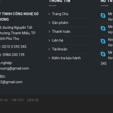
Ệ
THÔNG TIN
HỖ TR
Y TNHH CÔNG NGHỆ SỐ
Trang Chủ
Mr 
ƯƠNG
Ho
Sản phẩm
Mr
9, Đường Nguyễn Tất
Thanh toán
Ho
hường Thanh Miếu, TP
 Tỉnh Phú Thọ
Ki
Liên hệ
Ho
 0210 3 595 345
Tài khoản
Mr 
e: 0984.330.139
Kiểm tra bảo hành
Hot
 nghiệp:
345
vuong@gmail.com
đốc:
.32@gmail.com
CH VỤ
TIN TỨC
LIÊN HỆ