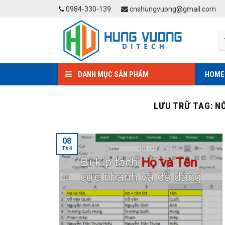
Skip
0984-330-139
cnshungvuong@gmail.com
to
content
DANH MỤC SẢN PHẨM
HOME
LƯU TRỮ TAG:
N
08
Th4