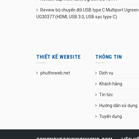
Review bộ chuyển đổi USB type C Multiport Ugreen
UG30377 (HDMI, USB 3.0, USB sạc type C)
THIẾT KẾ WEBSITE
THÔNG TIN
phuthoweb.net
Dịch vụ
Khách hàng
Tin tức
Hướng dẫn sử dụng
Tuyển dụng