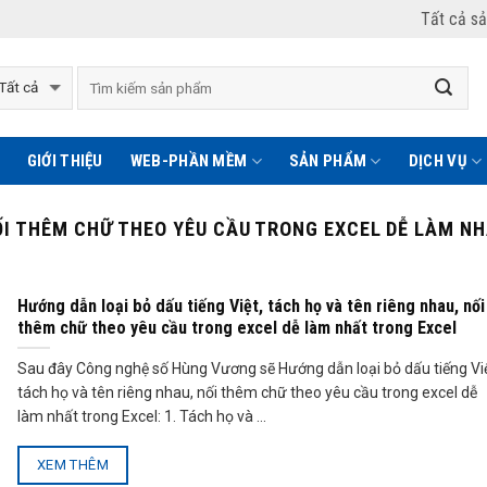
Tất cả s
GIỚI THIỆU
WEB-PHẦN MỀM
SẢN PHẨM
DỊCH VỤ
ỐI THÊM CHỮ THEO YÊU CẦU TRONG EXCEL DỄ LÀM N
Hướng dẫn loại bỏ dấu tiếng Việt, tách họ và tên riêng nhau, nối
thêm chữ theo yêu cầu trong excel dễ làm nhất trong Excel
Sau đây Công nghệ số Hùng Vương sẽ Hướng dẫn loại bỏ dấu tiếng Việ
tách họ và tên riêng nhau, nối thêm chữ theo yêu cầu trong excel dễ
làm nhất trong Excel: 1. Tách họ và ...
XEM THÊM