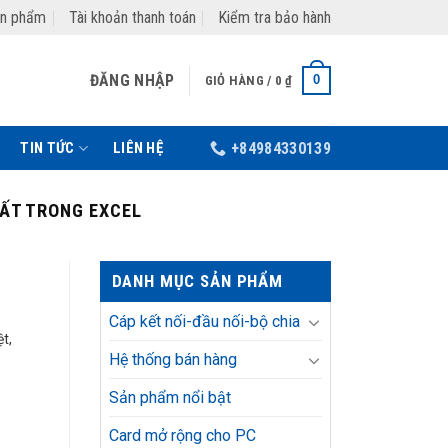
ản phẩm
Tài khoản thanh toán
Kiểm tra bảo hành
ĐĂNG NHẬP
0
GIỎ HÀNG /
0
₫
TIN TỨC
LIÊN HỆ
+84984330139
HẤT TRONG EXCEL
DANH MỤC SẢN PHẨM
Cáp kết nối-đầu nối-bộ chia
t,
Hệ thống bán hàng
Sản phẩm nổi bật
Card mở rộng cho PC