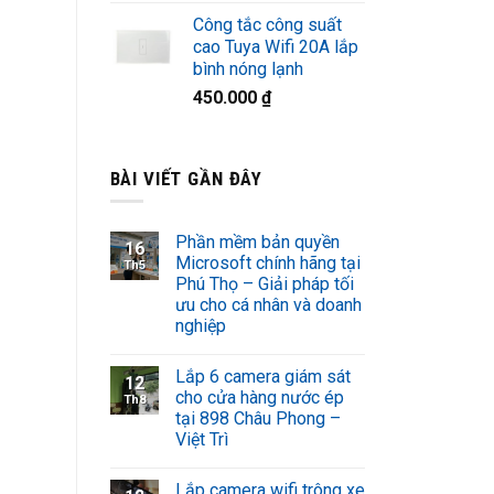
Công tắc công suất
cao Tuya Wifi 20A lắp
bình nóng lạnh
450.000
₫
BÀI VIẾT GẦN ĐÂY
Phần mềm bản quyền
16
Microsoft chính hãng tại
Th5
Phú Thọ – Giải pháp tối
ưu cho cá nhân và doanh
nghiệp
Lắp 6 camera giám sát
12
cho cửa hàng nước ép
Th8
tại 898 Châu Phong –
Việt Trì
Lắp camera wifi trông xe