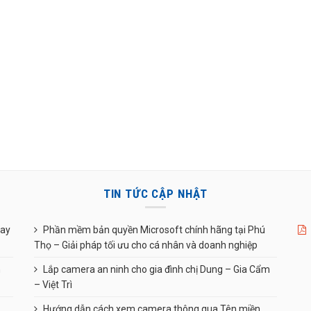
TIN TỨC CẬP NHẬT
uay
Phần mềm bản quyền Microsoft chính hãng tại Phú
Thọ – Giải pháp tối ưu cho cá nhân và doanh nghiệp
n
Lắp camera an ninh cho gia đình chị Dung – Gia Cẩm
– Việt Trì
Hướng dẫn cách xem camera thông qua Tên miền