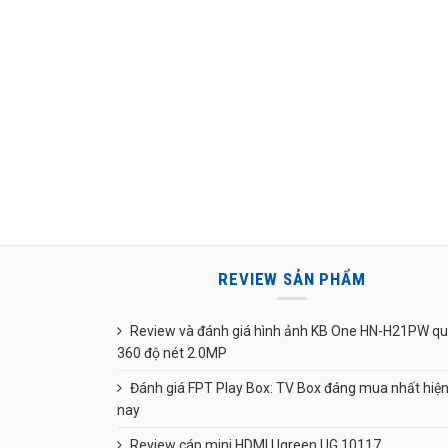
REVIEW SẢN PHẨM
Review và đánh giá hình ảnh KB One HN-H21PW q
360 độ nét 2.0MP
Đánh giá FPT Play Box: TV Box đáng mua nhất hiệ
nay
Review cáp mini HDMI Ugreen UG 10117