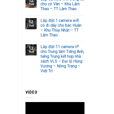
12
cho cô Vân – Khu Lâm
Th8
Thao – TT Lâm Thao
Lắp đặt 1 camera wifi
12
có đi dây cho bác Huân
Th8
– Khu Thùy Nhật – TT
Lâm Thao
Lắp đặt 11 camera IP
12
cho Trung tâm Tiếng Anh,
Th8
tiếng Trung kết hợp nhà
sách VLS – Đại lộ Hùng
Vương – Nông Trang –
Việt Trì
VIDEO