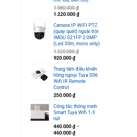
1.580.000
₫
Giá
Giá
1.220.000
₫
gốc
hiện
Camera IP WIFI PTZ
là:
tại
(quay quét) ngoài trời
1.580.000 ₫.
là:
IMOU S21FP 2.0MP
1.220.000 ₫.
(Led 30m, micro only)
1.320.000
₫
Giá
Giá
920.000
₫
gốc
hiện
Trung tâm điều khiển
là:
tại
hồng ngoại Tuya S06
1.320.000 ₫.
là:
Wifi IR Remote
920.000 ₫.
Control
250.000
₫
Công tắc thông minh
Smart Tuya Wifi 1-3
nút
440.000
₫
–
460.000
₫