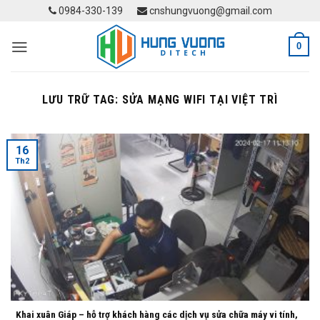
Skip
0984-330-139
cnshungvuong@gmail.com
to
content
0
LƯU TRỮ TAG:
SỬA MẠNG WIFI TẠI VIỆT TRÌ
16
Th2
Khai xuân Giáp – hỗ trợ khách hàng các dịch vụ sửa chữa máy vi tính,