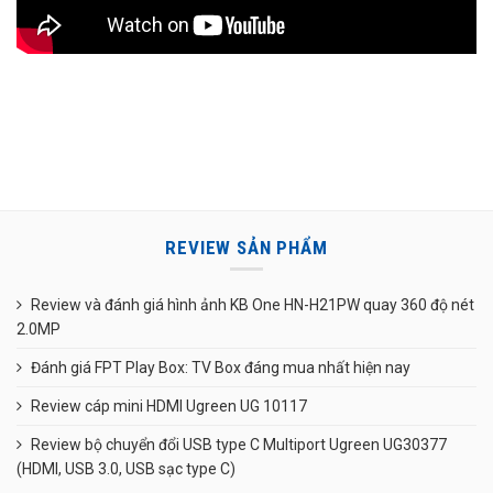
REVIEW SẢN PHẨM
Review và đánh giá hình ảnh KB One HN-H21PW quay 360 độ nét
2.0MP
Đánh giá FPT Play Box: TV Box đáng mua nhất hiện nay
Review cáp mini HDMI Ugreen UG 10117
Review bộ chuyển đổi USB type C Multiport Ugreen UG30377
(HDMI, USB 3.0, USB sạc type C)