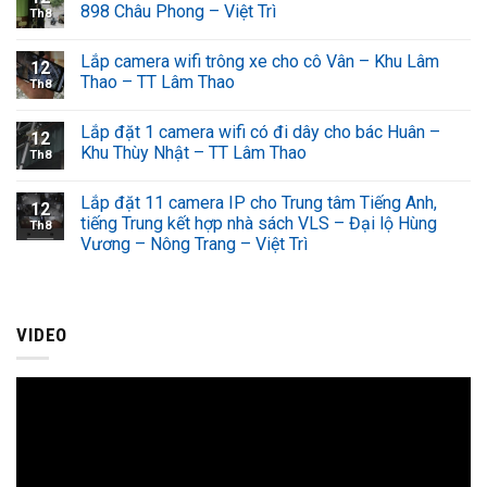
898 Châu Phong – Việt Trì
Th8
Lắp camera wifi trông xe cho cô Vân – Khu Lâm
12
Thao – TT Lâm Thao
Th8
Lắp đặt 1 camera wifi có đi dây cho bác Huân –
12
Khu Thùy Nhật – TT Lâm Thao
Th8
Lắp đặt 11 camera IP cho Trung tâm Tiếng Anh,
12
tiếng Trung kết hợp nhà sách VLS – Đại lộ Hùng
Th8
Vương – Nông Trang – Việt Trì
VIDEO