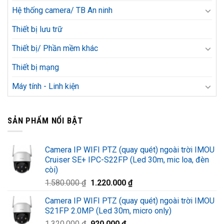
Hệ thống camera/ TB An ninh
Thiết bị lưu trữ
Thiết bị/ Phần mềm khác
Thiết bị mạng
Máy tính - Linh kiện
SẢN PHẨM NỔI BẬT
Camera IP WIFI PTZ (quay quét) ngoài trời IMOU
Cruiser SE+ IPC-S22FP (Led 30m, mic loa, đèn
còi)
Giá
Giá
1.580.000
₫
1.220.000
₫
gốc
hiện
Camera IP WIFI PTZ (quay quét) ngoài trời IMOU
là:
tại
S21FP 2.0MP (Led 30m, micro only)
1.580.000 ₫.
là:
Giá
Giá
1.320.000
₫
920.000
₫