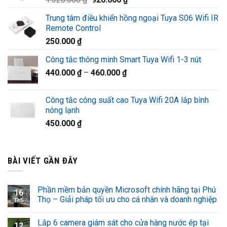
1.220.000 ₫.
gốc
hiện
Trung tâm điều khiển hồng ngoại Tuya S06 Wifi IR
là:
tại
Remote Control
1.320.000 ₫.
là:
250.000
₫
920.000 ₫.
Công tắc thông minh Smart Tuya Wifi 1-3 nút
440.000
₫
–
460.000
₫
Công tắc công suất cao Tuya Wifi 20A lắp bình
nóng lạnh
450.000
₫
BÀI VIẾT GẦN ĐÂY
Phần mềm bản quyền Microsoft chính hãng tại Phú
16
Thọ – Giải pháp tối ưu cho cá nhân và doanh nghiệp
Th5
Lắp 6 camera giám sát cho cửa hàng nước ép tại
12