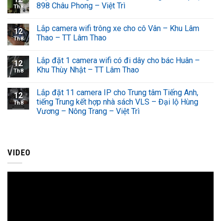
898 Châu Phong – Việt Trì
Th8
Lắp camera wifi trông xe cho cô Vân – Khu Lâm
12
Thao – TT Lâm Thao
Th8
Lắp đặt 1 camera wifi có đi dây cho bác Huân –
12
Khu Thùy Nhật – TT Lâm Thao
Th8
Lắp đặt 11 camera IP cho Trung tâm Tiếng Anh,
12
tiếng Trung kết hợp nhà sách VLS – Đại lộ Hùng
Th8
Vương – Nông Trang – Việt Trì
VIDEO