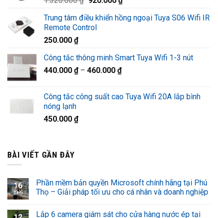
1.320.000
₫
920.000
₫
1.220.000 ₫.
gốc
hiện
Trung tâm điều khiển hồng ngoại Tuya S06 Wifi IR
là:
tại
Remote Control
1.320.000 ₫.
là:
250.000
₫
920.000 ₫.
Công tắc thông minh Smart Tuya Wifi 1-3 nút
440.000
₫
–
460.000
₫
Công tắc công suất cao Tuya Wifi 20A lắp bình
nóng lạnh
450.000
₫
BÀI VIẾT GẦN ĐÂY
Phần mềm bản quyền Microsoft chính hãng tại Phú
16
Thọ – Giải pháp tối ưu cho cá nhân và doanh nghiệp
Th5
Lắp 6 camera giám sát cho cửa hàng nước ép tại
12