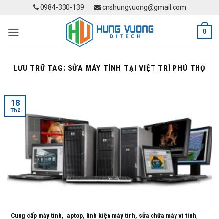
Skip
0984-330-139
cnshungvuong@gmail.com
to
content
0
LƯU TRỮ TAG:
SỬA MÁY TÍNH TẠI VIỆT TRÌ PHÚ THỌ
18
Th2
Cung cấp máy tính, laptop, linh kiện máy tính, sửa chữa máy vi tính,