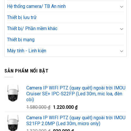
Hệ thống camera/ TB An ninh
Thiết bị lưu trữ
Thiết bị/ Phần mềm khác
Thiết bị mạng
Máy tính - Linh kiện
SẢN PHẨM NỔI BẬT
Camera IP WIFI PTZ (quay quét) ngoài trời IMOU
Cruiser SE+ IPC-S22FP (Led 30m, mic loa, đèn
còi)
Giá
Giá
1.580.000
₫
1.220.000
₫
gốc
hiện
Camera IP WIFI PTZ (quay quét) ngoài trời IMOU
là:
tại
S21FP 2.0MP (Led 30m, micro only)
1.580.000 ₫.
là:
Giá
Giá