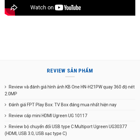
REVIEW SẢN PHẨM
Review và đánh giá hình ảnh KB One HN-H21PW quay 360 độ nét
2.0MP
Đánh giá FPT Play Box: TV Box đáng mua nhất hiện nay
Review cáp mini HDMI Ugreen UG 10117
Review bộ chuyển đổi USB type C Multiport Ugreen UG30377
(HDMI, USB 3.0, USB sạc type C)