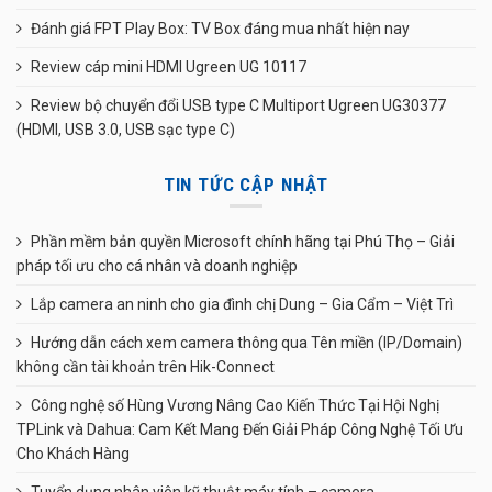
Đánh giá FPT Play Box: TV Box đáng mua nhất hiện nay
Review cáp mini HDMI Ugreen UG 10117
Review bộ chuyển đổi USB type C Multiport Ugreen UG30377
(HDMI, USB 3.0, USB sạc type C)
TIN TỨC CẬP NHẬT
Phần mềm bản quyền Microsoft chính hãng tại Phú Thọ – Giải
pháp tối ưu cho cá nhân và doanh nghiệp
Lắp camera an ninh cho gia đình chị Dung – Gia Cẩm – Việt Trì
Hướng dẫn cách xem camera thông qua Tên miền (IP/Domain)
không cần tài khoản trên Hik-Connect
Công nghệ số Hùng Vương Nâng Cao Kiến Thức Tại Hội Nghị
TPLink và Dahua: Cam Kết Mang Đến Giải Pháp Công Nghệ Tối Ưu
Cho Khách Hàng
Tuyển dụng nhân viên kỹ thuật máy tính – camera