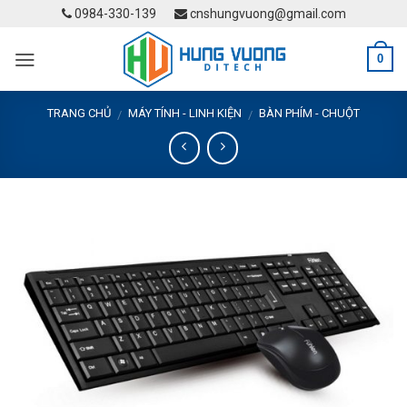
Skip
0984-330-139
cnshungvuong@gmail.com
to
content
0
TRANG CHỦ
MÁY TÍNH - LINH KIỆN
BÀN PHÍM - CHUỘT
/
/