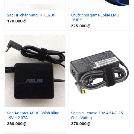
Chuột chơi game Eblue EMS
Sạc HP chân vàng HP 6520s
151BK
170.000
₫
225.000
₫
Sạc Adapter ASUS Chính hãng
Sạc pin Lenovo 19V-4.5A/3.25
19V – 2.37A
Chân Vuông
280.000
₫
270.000
₫