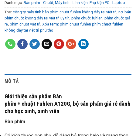
Danh mục:
Bàn phím - Chuột
,
Máy tính - Linh kiện
,
Phụ kiện PC - Laptop
Thẻ:
công ty máy tính bàn phím chuột fuhlen không dây tại việt trì
,
nơi bán
phím chuột không dây tại việt trì uy tín
,
phím chuột fuhlen
,
phím chuột giá
rẻ
,
phím chuột việt trì
,
Xóa term: phím chuột fuhlen phím chuột fuhlen
không dây tại việt trì phú thọ
MÔ TẢ
Giới thiệu sản phẩm Bàn
phím + chuột Fuhlen A120G,
bộ sản phẩm giá rẻ dành
cho học sinh, sinh viên
Bàn phím
Có kích thước gọn nhẹ, dễ dàng bỏ trong balo và mang theo