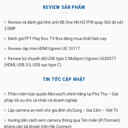
REVIEW SẢN PHẨM
Review và đánh giá hình ảnh KB One HN-H21PW quay 360 độ nét
2.0MP
Đánh giá FPT Play Box: TV Box đáng mua nhất hiện nay
Review cáp mini HDMI Ugreen UG 10117
Review bộ chuyển đổi USB type C Multiport Ugreen UG30377
(HDMI, USB 3.0, USB sạc type C)
TIN TỨC CẬP NHẬT
Phần mềm bản quyền Microsoft chính hãng tại Phú Thọ – Giải
pháp tối ưu cho cá nhân và doanh nghiệp
Lắp camera an ninh cho gia đình chị Dung – Gia Cẩm – Việt Trì
Hướng dẫn cách xem camera thông qua Tên miền (IP/Domain)
không cần tài khoản trên Hik-Connect