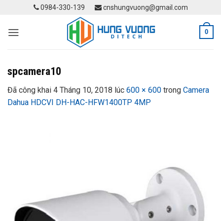
Skip
0984-330-139
cnshungvuong@gmail.com
to
content
0
spcamera10
Đã công khai
4 Tháng 10, 2018
lúc
600 × 600
trong
Camera
Dahua HDCVI DH-HAC-HFW1400TP 4MP