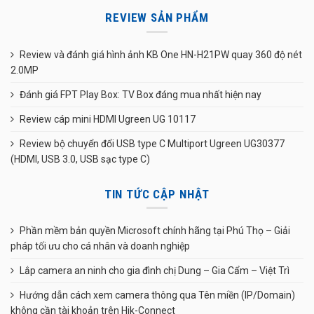
REVIEW SẢN PHẨM
Review và đánh giá hình ảnh KB One HN-H21PW quay 360 độ nét
2.0MP
Đánh giá FPT Play Box: TV Box đáng mua nhất hiện nay
Review cáp mini HDMI Ugreen UG 10117
Review bộ chuyển đổi USB type C Multiport Ugreen UG30377
(HDMI, USB 3.0, USB sạc type C)
TIN TỨC CẬP NHẬT
Phần mềm bản quyền Microsoft chính hãng tại Phú Thọ – Giải
pháp tối ưu cho cá nhân và doanh nghiệp
Lắp camera an ninh cho gia đình chị Dung – Gia Cẩm – Việt Trì
Hướng dẫn cách xem camera thông qua Tên miền (IP/Domain)
không cần tài khoản trên Hik-Connect