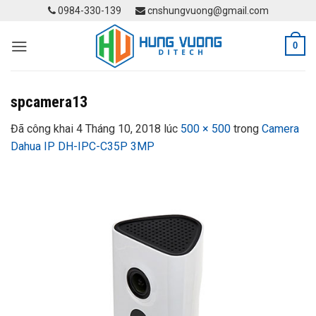
Skip
0984-330-139
cnshungvuong@gmail.com
to
content
0
spcamera13
Đã công khai
4 Tháng 10, 2018
lúc
500 × 500
trong
Camera
Dahua IP DH-IPC-C35P 3MP