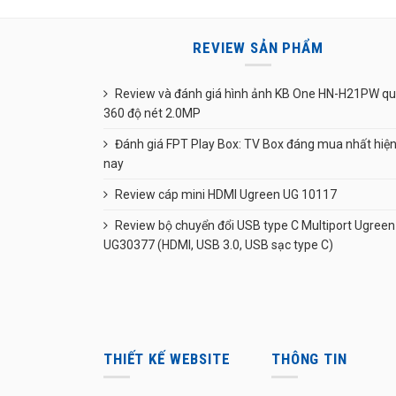
REVIEW SẢN PHẨM
Review và đánh giá hình ảnh KB One HN-H21PW q
360 độ nét 2.0MP
Đánh giá FPT Play Box: TV Box đáng mua nhất hiệ
nay
Review cáp mini HDMI Ugreen UG 10117
Review bộ chuyển đổi USB type C Multiport Ugreen
UG30377 (HDMI, USB 3.0, USB sạc type C)
THIẾT KẾ WEBSITE
THÔNG TIN