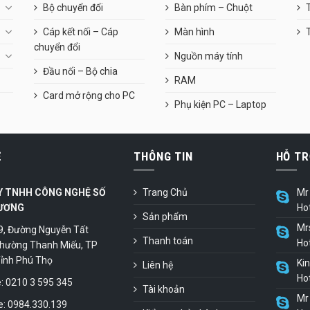
Bộ chuyển đổi
Bàn phím – Chuột
T
Cáp kết nối – Cáp
Màn hình
chuyển đổi
Nguồn máy tính
Đầu nối – Bộ chia
RAM
Card mở rộng cho PC
Phụ kiện PC – Laptop
Ệ
THÔNG TIN
HỖ TR
Y TNHH CÔNG NGHỆ SỐ
Trang Chủ
Mr 
ƯƠNG
Ho
Sản phẩm
Mr
9, Đường Nguyễn Tất
Thanh toán
Ho
hường Thanh Miếu, TP
 Tỉnh Phú Thọ
Ki
Liên hệ
Ho
 0210 3 595 345
Tài khoản
Mr 
e: 0984.330.139