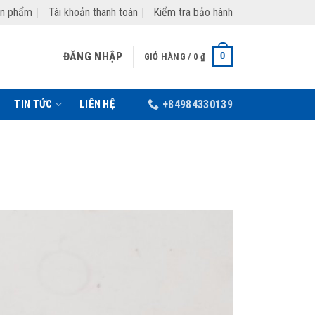
ản phẩm
Tài khoản thanh toán
Kiểm tra bảo hành
ĐĂNG NHẬP
0
GIỎ HÀNG /
0
₫
TIN TỨC
LIÊN HỆ
+84984330139