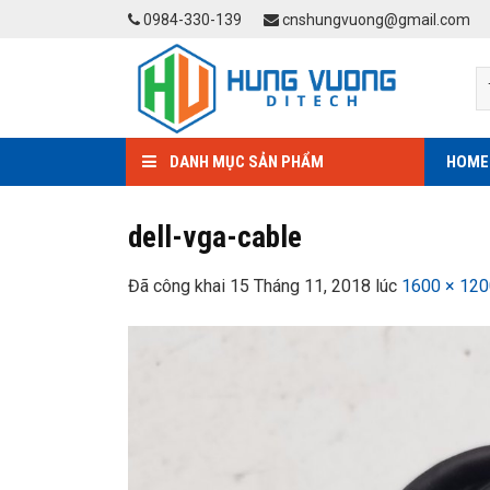
Skip
0984-330-139
cnshungvuong@gmail.com
to
content
DANH MỤC SẢN PHẨM
HOME
dell-vga-cable
Đã công khai
15 Tháng 11, 2018
lúc
1600 × 120