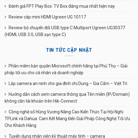
Đánh giá FPT Play Box: TV Box đáng mua nhất hiện nay
Review cáp mini HDMI Ugreen UG 10117
Review bộ chuyển đổi USB type C Multiport Ugreen UG30377
(HDMI, USB 3.0, USB sạc type C)
TIN TỨC CẬP NHẬT
Phần mềm bản quyền Microsoft chính hãng tại Phú Thọ – Giải
pháp tối ưu cho cá nhân và doanh nghiệp
Lắp camera an ninh cho gia đình chị Dung – Gia Cẩm – Việt Trì
Hướng dẫn cách xem camera thông qua Tên miền (IP/Domain)
không cần tài khoản trên Hik-Connect
Công nghệ số Hùng Vương Nâng Cao Kiến Thức Tại Hội Nghị
TPLink và Dahua: Cam Kết Mang Đến Giải Pháp Công Nghệ Tối Ưu
Cho Khách Hàng
Tuyển dụng nhân viên kỹ thuật máy tính – camera