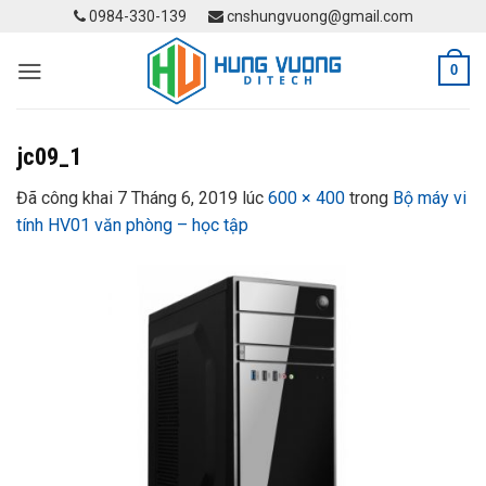
Skip
0984-330-139
cnshungvuong@gmail.com
to
content
0
jc09_1
Đã công khai
7 Tháng 6, 2019
lúc
600 × 400
trong
Bộ máy vi
tính HV01 văn phòng – học tập