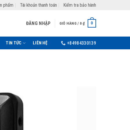
ản phẩm
Tài khoản thanh toán
Kiểm tra bảo hành
ĐĂNG NHẬP
0
GIỎ HÀNG /
0
₫
TIN TỨC
LIÊN HỆ
+84984330139