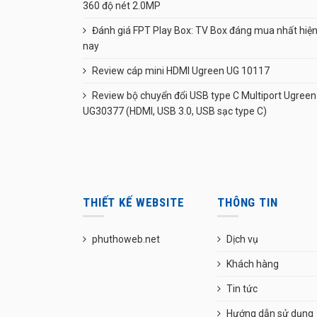
360 độ nét 2.0MP
Đánh giá FPT Play Box: TV Box đáng mua nhất hiệ
nay
Review cáp mini HDMI Ugreen UG 10117
Review bộ chuyển đổi USB type C Multiport Ugreen
UG30377 (HDMI, USB 3.0, USB sạc type C)
THIẾT KẾ WEBSITE
THÔNG TIN
phuthoweb.net
Dịch vụ
Khách hàng
Tin tức
Hướng dẫn sử dụng