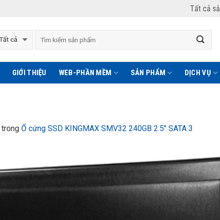
Tất cả s
GIỚI THIỆU
WEB-PHẦN MỀM
SẢN PHẨM
DỊCH VỤ
trong
Ổ cứng SSD KINGMAX SMV32 240GB 2.5″ SATA 3