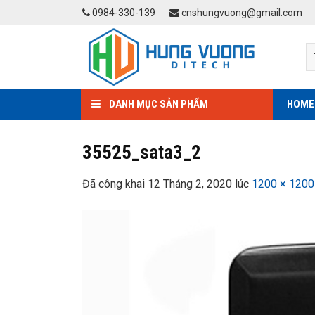
Skip
0984-330-139
cnshungvuong@gmail.com
to
content
DANH MỤC SẢN PHẨM
HOME
35525_sata3_2
Đã công khai
12 Tháng 2, 2020
lúc
1200 × 1200