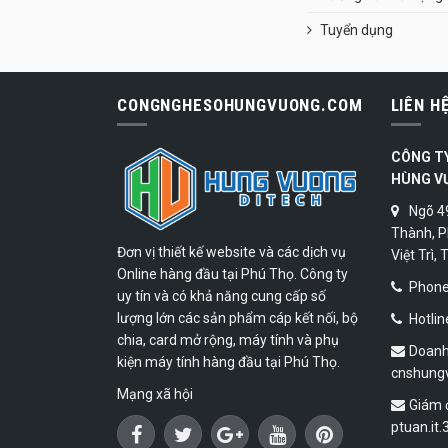
Tuyển dụng
CONGNGHESOHUNGVUONG.COM
LIÊN H
CÔNG T
HÙNG V
Ngõ 4
Thành, P
Đơn vị thiết kế website và các dịch vụ
Việt Trì,
Online hàng đầu tại Phú Thọ. Công ty
Phone:
uy tín và có khả năng cung cấp số
lượng lớn các sản phẩm cáp kết nối, bộ
Hotlin
chia, card mở rộng, máy tính và phụ
Doanh
kiện máy tính hàng đầu tại Phú Thọ.
cnshung
Mạng xã hội
Giám 
ptuan.it