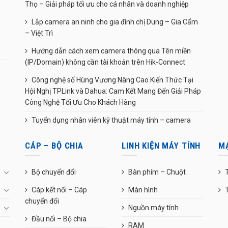
Thọ – Giải pháp tối ưu cho cá nhân và doanh nghiệp
n
Lắp camera an ninh cho gia đình chị Dung – Gia Cẩm
– Việt Trì
Hướng dẫn cách xem camera thông qua Tên miền
(IP/Domain) không cần tài khoản trên Hik-Connect
Công nghệ số Hùng Vương Nâng Cao Kiến Thức Tại
Hội Nghị TPLink và Dahua: Cam Kết Mang Đến Giải Pháp
Công Nghệ Tối Ưu Cho Khách Hàng
Tuyển dụng nhân viên kỹ thuật máy tính – camera
CÁP – BỘ CHIA
LINH KIỆN MÁY TÍNH
M
Bộ chuyển đổi
Bàn phím – Chuột
T
Cáp kết nối – Cáp
Màn hình
chuyển đổi
Nguồn máy tính
Đầu nối – Bộ chia
RAM