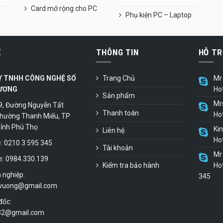
Card mở rộng cho PC
Phụ kiện PC – Laptop
Ệ
THÔNG TIN
HỖ TR
Y TNHH CÔNG NGHỆ SỐ
Trang Chủ
Mr 
ƯƠNG
Ho
Sản phẩm
Mr
9, Đường Nguyễn Tất
Thanh toán
Ho
hường Thanh Miếu, TP
 Tỉnh Phú Thọ
Ki
Liên hệ
Ho
 0210 3 595 345
Tài khoản
Mr 
e: 0984.330.139
Kiểm tra bảo hành
Hot
 nghiệp:
345
vuong@gmail.com
đốc:
.32@gmail.com