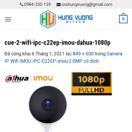
Skip
0984-330-139
cnshungvuong@gmail.com
to
content
0
cue-2-wifi-ipc-c22ep-imou-dahua-1080p
Đã công khai
6 Tháng 1, 2021
lúc
849 × 600
trong
Camera
IP Wifi IMOU IPC-C22EP-imou 2.0MP cố định