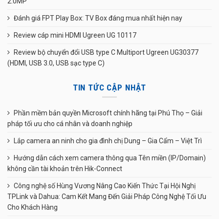
2.0MP
Đánh giá FPT Play Box: TV Box đáng mua nhất hiện nay
Review cáp mini HDMI Ugreen UG 10117
Review bộ chuyển đổi USB type C Multiport Ugreen UG30377
(HDMI, USB 3.0, USB sạc type C)
TIN TỨC CẬP NHẬT
Phần mềm bản quyền Microsoft chính hãng tại Phú Thọ – Giải
pháp tối ưu cho cá nhân và doanh nghiệp
Lắp camera an ninh cho gia đình chị Dung – Gia Cẩm – Việt Trì
Hướng dẫn cách xem camera thông qua Tên miền (IP/Domain)
không cần tài khoản trên Hik-Connect
Công nghệ số Hùng Vương Nâng Cao Kiến Thức Tại Hội Nghị
TPLink và Dahua: Cam Kết Mang Đến Giải Pháp Công Nghệ Tối Ưu
Cho Khách Hàng