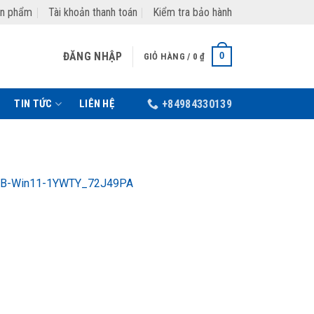
ản phẩm
Tài khoản thanh toán
Kiểm tra bảo hành
ĐĂNG NHẬP
0
GIỎ HÀNG /
0
₫
TIN TỨC
LIÊN HỆ
+84984330139
56GB-Win11-1YWTY_72J49PA