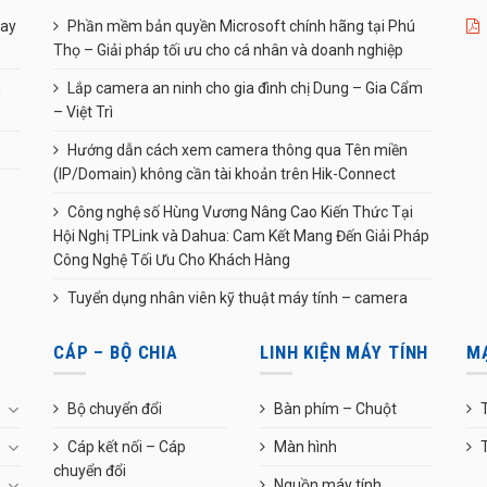
uay
Phần mềm bản quyền Microsoft chính hãng tại Phú
Thọ – Giải pháp tối ưu cho cá nhân và doanh nghiệp
n
Lắp camera an ninh cho gia đình chị Dung – Gia Cẩm
– Việt Trì
Hướng dẫn cách xem camera thông qua Tên miền
(IP/Domain) không cần tài khoản trên Hik-Connect
Công nghệ số Hùng Vương Nâng Cao Kiến Thức Tại
Hội Nghị TPLink và Dahua: Cam Kết Mang Đến Giải Pháp
Công Nghệ Tối Ưu Cho Khách Hàng
Tuyển dụng nhân viên kỹ thuật máy tính – camera
CÁP – BỘ CHIA
LINH KIỆN MÁY TÍNH
M
Bộ chuyển đổi
Bàn phím – Chuột
T
Cáp kết nối – Cáp
Màn hình
chuyển đổi
Nguồn máy tính