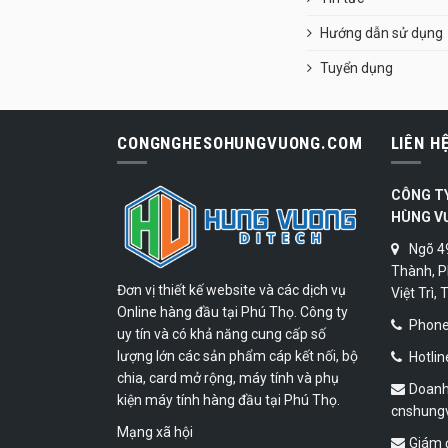
Hướng dẫn sử dụng
Tuyển dụng
CONGNGHESOHUNGVUONG.COM
LIÊN H
CÔNG T
HÙNG V
Ngõ 4
Thành, P
Đơn vị thiết kế website và các dịch vụ
Việt Trì,
Online hàng đầu tại Phú Thọ. Công ty
Phone:
uy tín và có khả năng cung cấp số
lượng lớn các sản phẩm cáp kết nối, bộ
Hotlin
chia, card mở rộng, máy tính và phụ
Doanh
kiện máy tính hàng đầu tại Phú Thọ.
cnshung
Mạng xã hội
Giám 