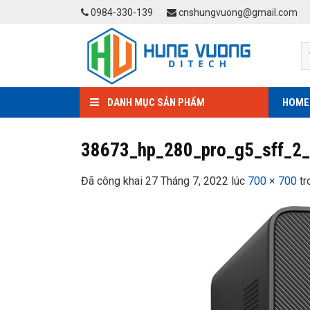
Skip
0984-330-139
cnshungvuong@gmail.com
to
content
DANH MỤC SẢN PHẨM
HOME
38673_hp_280_pro_g5_sff_2
Đã công khai
27 Tháng 7, 2022
lúc
700 × 700
tr