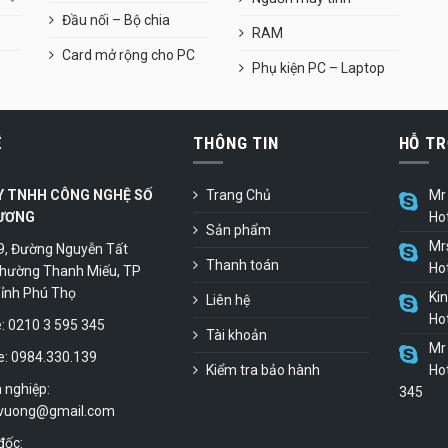
Đầu nối – Bộ chia
RAM
Card mở rộng cho PC
Phụ kiện PC – Laptop
Ệ
THÔNG TIN
HỖ TR
Y TNHH CÔNG NGHỆ SỐ
Trang Chủ
Mr 
ƯƠNG
Ho
Sản phẩm
Mr
9, Đường Nguyễn Tất
Thanh toán
Ho
hường Thanh Miếu, TP
 Tỉnh Phú Thọ
Ki
Liên hệ
Ho
 0210 3 595 345
Tài khoản
Mr 
e: 0984.330.139
Kiểm tra bảo hành
Hot
 nghiệp:
345
vuong@gmail.com
đốc: