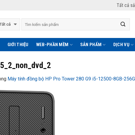
Tất cả s
GIỚI THIỆU
WEB-PHẦN MỀM
SẢN PHẨM
DỊCH VỤ
_5_2_non_dvd_2
ong
Máy tính đồng bộ HP Pro Tower 280 G9 i5-12500-8GB-2