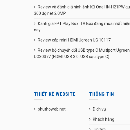
Review và đánh giá hình ảnh KB One HN-H21PW q
360 độ nét 2.0MP
Đánh giá FPT Play Box: TV Box đáng mua nhất hiệ
nay
Review cáp mini HDMI Ugreen UG 10117
Review bộ chuyển đổi USB type C Multiport Ugreen
UG30377 (HDMI, USB 3.0, USB sạc type C)
THIẾT KẾ WEBSITE
THÔNG TIN
phuthoweb.net
Dịch vụ
Khách hàng
Tin tức