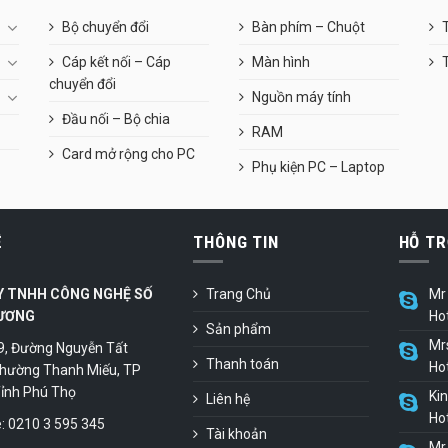
Bộ chuyển đổi
Bàn phím – Chuột
T
Cáp kết nối – Cáp
Màn hình
chuyển đổi
Nguồn máy tính
Đầu nối – Bộ chia
RAM
Card mở rộng cho PC
Phụ kiện PC – Laptop
Ệ
THÔNG TIN
HỖ TR
Y TNHH CÔNG NGHỆ SỐ
Trang Chủ
Mr 
ƯƠNG
Ho
Sản phẩm
Mr
9, Đường Nguyễn Tất
Thanh toán
Ho
hường Thanh Miếu, TP
 Tỉnh Phú Thọ
Ki
Liên hệ
Ho
 0210 3 595 345
Tài khoản
Mr 