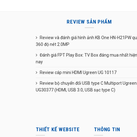
REVIEW SẢN PHẨM
Review và đánh giá hình ảnh KB One HN-H21PW q
360 độ nét 2.0MP
Đánh giá FPT Play Box: TV Box đáng mua nhất hiệ
nay
Review cáp mini HDMI Ugreen UG 10117
Review bộ chuyển đổi USB type C Multiport Ugreen
UG30377 (HDMI, USB 3.0, USB sạc type C)
THIẾT KẾ WEBSITE
THÔNG TIN