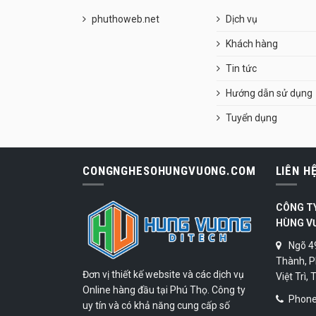
phuthoweb.net
Dịch vụ
Khách hàng
Tin tức
Hướng dẫn sử dụng
Tuyển dụng
CONGNGHESOHUNGVUONG.COM
LIÊN H
CÔNG T
HÙNG V
Ngõ 4
Thành, P
Đơn vị thiết kế website và các dịch vụ
Việt Trì,
Online hàng đầu tại Phú Thọ. Công ty
Phone:
uy tín và có khả năng cung cấp số