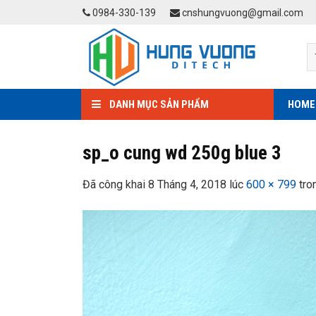
Skip
0984-330-139
cnshungvuong@gmail.com
to
content
DANH MỤC SẢN PHẨM
HOME
sp_o cung wd 250g blue 3
Đã công khai
8 Tháng 4, 2018
lúc
600 × 799
tro