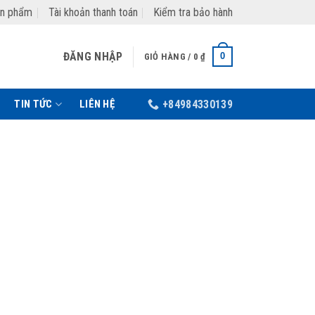
ản phẩm
Tài khoản thanh toán
Kiểm tra bảo hành
ĐĂNG NHẬP
0
GIỎ HÀNG /
0
₫
TIN TỨC
LIÊN HỆ
+84984330139