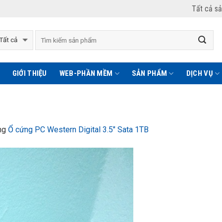
Tất cả s
GIỚI THIỆU
WEB-PHẦN MỀM
SẢN PHẨM
DỊCH VỤ
ng
Ổ cứng PC Western Digital 3.5″ Sata 1TB