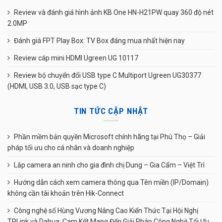
Review và đánh giá hình ảnh KB One HN-H21PW quay 360 độ nét
2.0MP
Đánh giá FPT Play Box: TV Box đáng mua nhất hiện nay
Review cáp mini HDMI Ugreen UG 10117
Review bộ chuyển đổi USB type C Multiport Ugreen UG30377
(HDMI, USB 3.0, USB sạc type C)
TIN TỨC CẬP NHẬT
Phần mềm bản quyền Microsoft chính hãng tại Phú Thọ – Giải
pháp tối ưu cho cá nhân và doanh nghiệp
Lắp camera an ninh cho gia đình chị Dung – Gia Cẩm – Việt Trì
Hướng dẫn cách xem camera thông qua Tên miền (IP/Domain)
không cần tài khoản trên Hik-Connect
Công nghệ số Hùng Vương Nâng Cao Kiến Thức Tại Hội Nghị
TPLink và Dahua: Cam Kết Mang Đến Giải Pháp Công Nghệ Tối Ưu