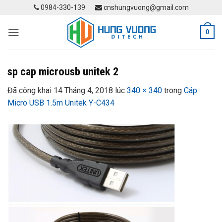
Skip
0984-330-139
cnshungvuong@gmail.com
to
content
0
sp cap microusb unitek 2
Đã công khai
14 Tháng 4, 2018
lúc
340 × 340
trong
Cáp
Micro USB 1.5m Unitek Y-C434