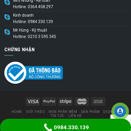
Mrs Nhung - Kế toán
Hotline: 0364.458.297
Kinh doanh
Hotline: 0984.330.139
Mr Hùng - Kỹ thuật
Hotline: 0210 3 595 345
CHỨNG NHẬN
HOME
GIỚI THIỆU
WEB-PHẦN MỀM
SẢN PHẨM
DỊCH VỤ
TIN TỨC
LIÊN HỆ
0984.330.139
Thiết kế web
bởi congnghesohungvuong.com