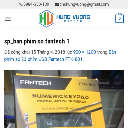
Skip
0984-330-139
cnshungvuong@gmail.com
to
content
0
sp_ban phim so fantech 1
Đã công khai
15 Tháng 4, 2018
lúc
900 × 1200
trong
Bàn
phím số 23 phím USB Fantech FTK-801