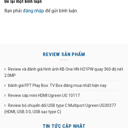
Để lại một bình luận
Bạn phải
đăng nhập
để gửi bình luận.
REVIEW SẢN PHẨM
Review và đánh giá hình ảnh KB One HN-H21PW quay 360 độ nét
2.0MP
Đánh giá FPT Play Box: TV Box đáng mua nhất hiện nay
Review cáp mini HDMI Ugreen UG 10117
Review bộ chuyển đổi USB type C Multiport Ugreen UG30377
(HDMI, USB 3.0, USB sạc type C)
TIN TỨC CẬP NHẬT