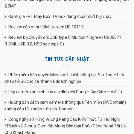
2.0MP
Đánh giá FPT Play Box: TV Box đáng mua nhất hiện nay
Review cáp mini HDMI Ugreen UG 10117
Review bộ chuyển đổi USB type C Multiport Ugreen UG30377
(HDMI, USB 3.0, USB sạc type C)
TIN TỨC CẬP NHẬT
Phần mềm bản quyền Microsoft chính hãng tại Phú Thọ – Giải
pháp tối ưu cho cá nhân và doanh nghiệp
Lắp camera an ninh cho gia đình chị Dung – Gia Cẩm – Việt Trì
Hướng dẫn cách xem camera thông qua Tên miền (IP/Domain)
không cần tài khoản trên Hik-Connect
Công nghệ số Hùng Vương Nâng Cao Kiến Thức Tại Hội Nghị
TPLink và Dahua: Cam Kết Mang Đến Giải Pháp Công Nghệ Tối Ưu
Cho Khách Hàng