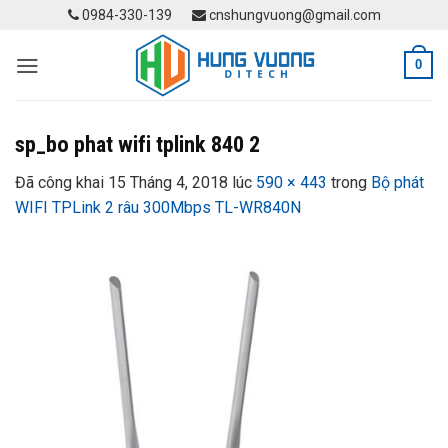
Skip
0984-330-139
cnshungvuong@gmail.com
to
content
0
sp_bo phat wifi tplink 840 2
Đã công khai
15 Tháng 4, 2018
lúc
590 × 443
trong
Bộ phát
WIFI TPLink 2 râu 300Mbps TL-WR840N