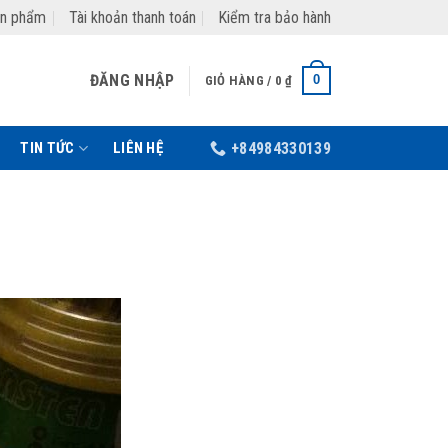
ản phẩm
Tài khoản thanh toán
Kiểm tra bảo hành
ĐĂNG NHẬP
0
GIỎ HÀNG /
0
₫
TIN TỨC
LIÊN HỆ
+84984330139