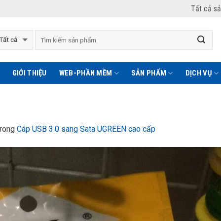
Tất cả s
GIỚI THIỆU
WEB-PHẦN MỀM
SẢN PHẨM
DỊCH VỤ
rong
Cáp USB 3.0 sang Sata UGREEN cao cấp