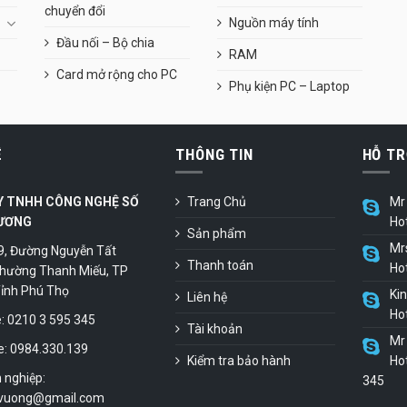
chuyển đổi
Nguồn máy tính
Đầu nối – Bộ chia
RAM
Card mở rộng cho PC
Phụ kiện PC – Laptop
Ệ
THÔNG TIN
HỖ TR
Y TNHH CÔNG NGHỆ SỐ
Trang Chủ
Mr 
ƯƠNG
Ho
Sản phẩm
Mr
9, Đường Nguyễn Tất
Thanh toán
Ho
hường Thanh Miếu, TP
 Tỉnh Phú Thọ
Ki
Liên hệ
Ho
 0210 3 595 345
Tài khoản
Mr 
e: 0984.330.139
Kiểm tra bảo hành
Hot
 nghiệp:
345
vuong@gmail.com