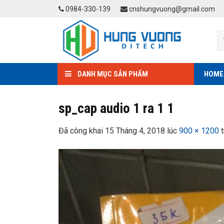
Skip
0984-330-139
cnshungvuong@gmail.com
to
content
DANH MỤC SẢN PHẨM
HOME
sp_cap audio 1 ra 1 1
Đã công khai
15 Tháng 4, 2018
lúc
900 × 1200
t