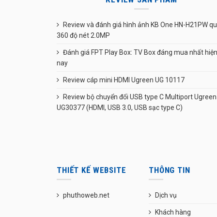
Review và đánh giá hình ảnh KB One HN-H21PW q
360 độ nét 2.0MP
Đánh giá FPT Play Box: TV Box đáng mua nhất hiệ
nay
Review cáp mini HDMI Ugreen UG 10117
Review bộ chuyển đổi USB type C Multiport Ugreen
UG30377 (HDMI, USB 3.0, USB sạc type C)
THIẾT KẾ WEBSITE
THÔNG TIN
phuthoweb.net
Dịch vụ
Khách hàng