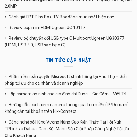
2.0MP
Đánh giá FPT Play Box: TV Box đáng mua nhất hiện nay
Review cáp mini HDMI Ugreen UG 10117
Review bộ chuyển đổi USB type C Multiport Ugreen UG30377
(HDMI, USB 3.0, USB sạc type C)
TIN TỨC CẬP NHẬT
Phần mềm bản quyền Microsoft chính hãng tại Phú Thọ – Giải
pháp tối ưu cho cá nhân và doanh nghiệp
Lắp camera an ninh cho gia đình chị Dung – Gia Cẩm – Việt Trì
Hướng dẫn cách xem camera thông qua Tên miền (IP/Domain)
không cần tài khoản trên Hik-Connect
Công nghệ số Hùng Vương Nâng Cao Kiến Thức Tại Hội Nghị
TPLink và Dahua: Cam Kết Mang Đến Giải Pháp Công Nghệ Tối Ưu
Cho Khách Hàng