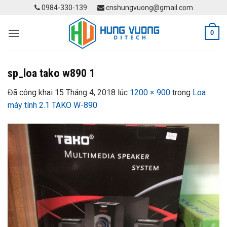
Skip
0984-330-139
cnshungvuong@gmail.com
to
content
0
sp_loa tako w890 1
Đã công khai
15 Tháng 4, 2018
lúc
1200 × 900
trong
Loa
máy tính 2.1 TAKO W-890