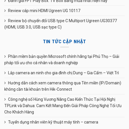
Đánh giá FPT Play Box: TV Box đáng mua nhất hiện nay
Review cáp mini HDMI Ugreen UG 10117
Review bộ chuyển đổi USB type C Multiport Ugreen UG30377
(HDMI, USB 3.0, USB sạc type C)
TIN TỨC CẬP NHẬT
Phần mềm bản quyền Microsoft chính hãng tại Phú Thọ – Giải
pháp tối ưu cho cá nhân và doanh nghiệp
Lắp camera an ninh cho gia đình chị Dung – Gia Cẩm – Việt Trì
Hướng dẫn cách xem camera thông qua Tên miền (IP/Domain)
không cần tài khoản trên Hik-Connect
Công nghệ số Hùng Vương Nâng Cao Kiến Thức Tại Hội Nghị
TPLink và Dahua: Cam Kết Mang Đến Giải Pháp Công Nghệ Tối Ưu
Cho Khách Hàng
Tuyển dụng nhân viên kỹ thuật máy tính – camera