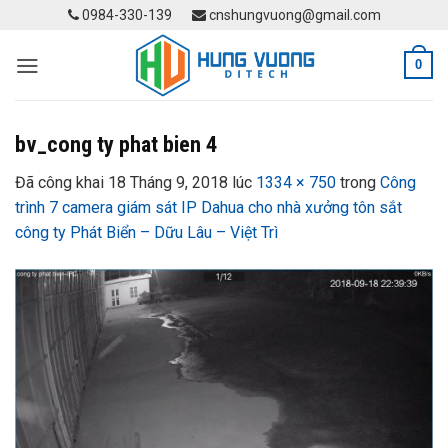
Skip
0984-330-139
cnshungvuong@gmail.com
to
content
0
bv_cong ty phat bien 4
Đã công khai
18 Tháng 9, 2018
lúc
1334 × 750
trong
Công
trình 7 camera giám sát IP Dahua cho nhà xưởng tôn sắt
công ty Phát Biển – Dữu Lâu – Việt Trì