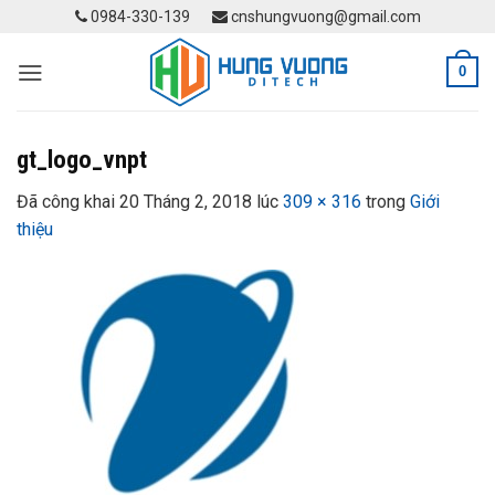
Skip
0984-330-139
cnshungvuong@gmail.com
to
content
0
gt_logo_vnpt
Đã công khai
20 Tháng 2, 2018
lúc
309 × 316
trong
Giới
thiệu