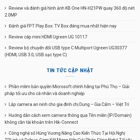
Review và đánh giá hình ảnh KB One HN-H21PW quay 360 độ nét
2.0MP
Đánh giá FPT Play Box: TV Box đáng mua nhất hiện nay
Review cáp mini HDMI Ugreen UG 10117
Review bộ chuyển đổi USB type C Multiport Ugreen UG30377
(HDMI, USB 3.0, USB sạc type C)
TIN TỨC CẬP NHẬT
Phần mềm bản quyền Microsoft chính hãng tại Phú Thọ – Giải
pháp tối ưu cho cá nhân và doanh nghiệp
Lắp camera an ninh cho gia đình chị Dung – Gia Cẩm – Việt Trì
Hướng dẫn cách xem camera thông qua Tên miền (IP/Domain)
không cần tài khoản trên Hik-Connect
Công nghệ số Hùng Vương Nâng Cao Kiến Thức Tại Hội Nghị
TPLink và Dahua: Cam Kết Mang Đến Giải Pháp Công Nghệ Tối Ưu