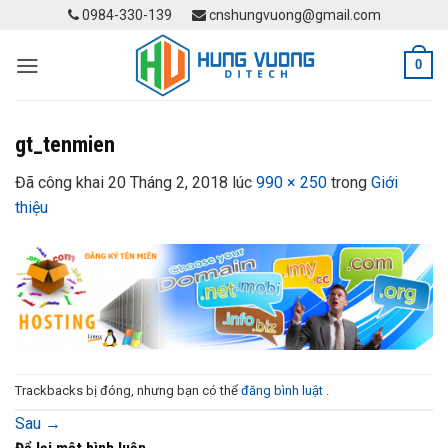
Skip
0984-330-139
cnshungvuong@gmail.com
to
content
0
gt_tenmien
Đã công khai
20 Tháng 2, 2018
lúc
990 × 250
trong
Giới
thiệu
Trackbacks bị đóng, nhưng bạn có thể
đăng bình luật
.
Sau
→