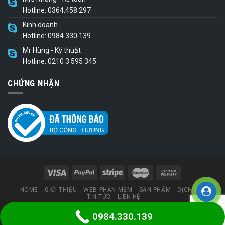
Hotline: 0364.458.297
Kinh doanh
Hotline: 0984.330.139
Mr Hùng - Kỹ thuật
Hotline: 0210 3 595 345
CHỨNG NHẬN
HOME
GIỚI THIỆU
WEB-PHẦN MỀM
SẢN PHẨM
DỊCH VỤ
TIN TỨC
LIÊN HỆ
0984.330.139
Thiết kế web
bởi congnghesohungvuong.com