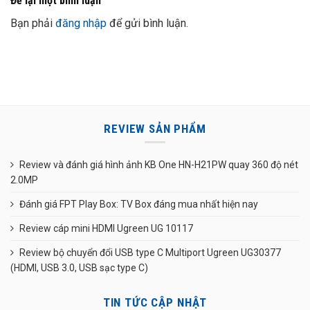
Để lại một bình luận
Bạn phải
đăng nhập
để gửi bình luận.
REVIEW SẢN PHẨM
Review và đánh giá hình ảnh KB One HN-H21PW quay 360 độ nét
2.0MP
Đánh giá FPT Play Box: TV Box đáng mua nhất hiện nay
Review cáp mini HDMI Ugreen UG 10117
Review bộ chuyển đổi USB type C Multiport Ugreen UG30377
(HDMI, USB 3.0, USB sạc type C)
TIN TỨC CẬP NHẬT