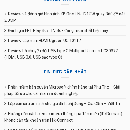
Review và đánh giá hình ảnh KB One HN-H21PW quay 360 độ nét
2.0MP
Đánh giá FPT Play Box: TV Box đáng mua nhất hiện nay
Review cáp mini HDMI Ugreen UG 10117
Review bộ chuyển đổi USB type C Multiport Ugreen UG30377
(HDMI, USB 3.0, USB sạc type C)
TIN TỨC CẬP NHẬT
Phần mềm bản quyền Microsoft chính hãng tại Phú Thọ – Giải
pháp tối ưu cho cá nhân và doanh nghiệp
Lắp camera an ninh cho gia đình chị Dung – Gia Cẩm – Việt Trì
Hướng dẫn cách xem camera thông qua Tên miền (IP/Domain)
không cần tài khoản trên Hik-Connect