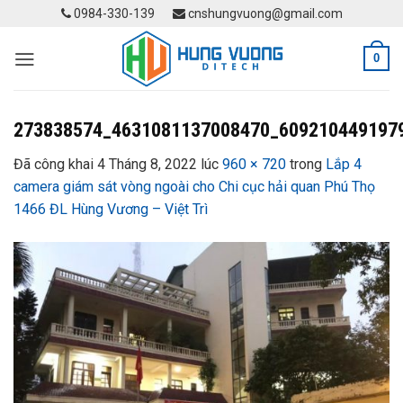
Skip
0984-330-139
cnshungvuong@gmail.com
to
content
0
273838574_4631081137008470_609210449197
Đã công khai
4 Tháng 8, 2022
lúc
960 × 720
trong
Lắp 4
camera giám sát vòng ngoài cho Chi cục hải quan Phú Thọ
1466 ĐL Hùng Vương – Việt Trì