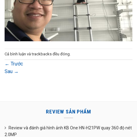
Cả bình luận và trackbacks đều đóng.
←
Trước
Sau
→
REVIEW SẢN PHẨM
Review và đánh giá hình ảnh KB One HN-H21PW quay 360 độ nét
2.0MP