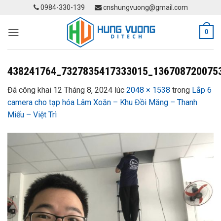
Skip
0984-330-139
cnshungvuong@gmail.com
to
content
0
438241764_7327835417333015_136708720075
Đã công khai
12 Tháng 8, 2024
lúc
2048 × 1538
trong
Lắp 6
camera cho tạp hóa Lâm Xoăn – Khu Đồi Măng – Thanh
Miếu – Việt Trì