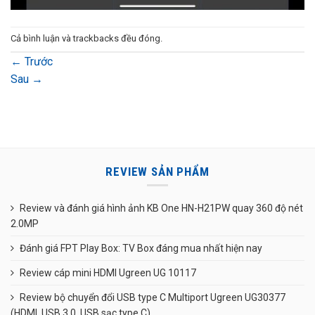
Cả bình luận và trackbacks đều đóng.
←
Trước
Sau
→
REVIEW SẢN PHẨM
Review và đánh giá hình ảnh KB One HN-H21PW quay 360 độ nét
2.0MP
Đánh giá FPT Play Box: TV Box đáng mua nhất hiện nay
Review cáp mini HDMI Ugreen UG 10117
Review bộ chuyển đổi USB type C Multiport Ugreen UG30377
(HDMI, USB 3.0, USB sạc type C)