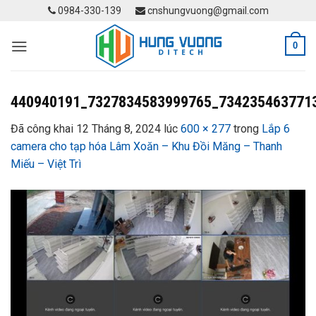
Skip
0984-330-139
cnshungvuong@gmail.com
to
content
0
440940191_7327834583999765_734235463771
Đã công khai
12 Tháng 8, 2024
lúc
600 × 277
trong
Lắp 6
camera cho tạp hóa Lâm Xoăn – Khu Đồi Măng – Thanh
Miếu – Việt Trì