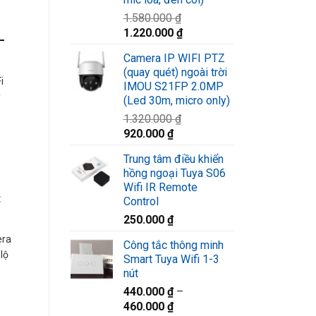
1.580.000
₫
Giá
Giá
1.220.000
₫
 –
gốc
hiện
Camera IP WIFI PTZ
là:
tại
(quay quét) ngoài trời
1.580.000 ₫.
là:
i
IMOU S21FP 2.0MP
1.220.000 ₫.
y
(Led 30m, micro only)
1.320.000
₫
Giá
Giá
920.000
₫
gốc
hiện
Trung tâm điều khiển
là:
tại
hồng ngoại Tuya S06
1.320.000 ₫.
là:
Wifi IR Remote
920.000 ₫.
t
Control
250.000
₫
era
Công tắc thông minh
lộ
Smart Tuya Wifi 1-3
nút
440.000
₫
–
460.000
₫