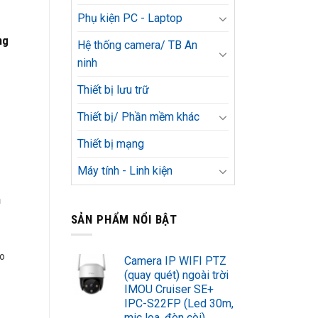
Phụ kiện PC - Laptop
ng
Hệ thống camera/ TB An
ninh
Thiết bị lưu trữ
Thiết bị/ Phần mềm khác
Thiết bị mạng
Máy tính - Linh kiện
m
SẢN PHẨM NỔI BẬT
ho
Camera IP WIFI PTZ
(quay quét) ngoài trời
IMOU Cruiser SE+
IPC-S22FP (Led 30m,
mic loa, đèn còi)