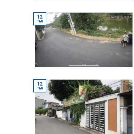
12
Th8
12
Th8