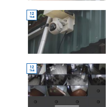
12
Th8
12
Th8