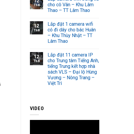
12
cho cô Vân – Khu Lâm
Th8
Thao – TT Lâm Thao
Lắp đặt 1 camera wifi
12
có đi dây cho bác Huân
Th8
– Khu Thùy Nhật – TT
Lâm Thao
,
Lắp đặt 11 camera IP
12
cho Trung tâm Tiếng Anh,
Th8
tiếng Trung kết hợp nhà
sách VLS – Đại lộ Hùng
Vương – Nông Trang –
Việt Trì
ã
VIDEO
,