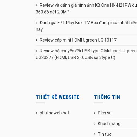
Review và đánh giá hình ảnh KB One HN-H21PW q
360 độ nét 2.0MP
Đánh giá FPT Play Box: TV Box đáng mua nhất hiệ
nay
Review cáp mini HDMI Ugreen UG 10117
Review bộ chuyển đổi USB type C Multiport Ugreen
UG30377 (HDMI, USB 3.0, USB sạc type C)
THIẾT KẾ WEBSITE
THÔNG TIN
phuthoweb.net
Dịch vụ
Khách hàng
Tin tức