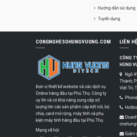
Hướng dẫn sử dụng
Tuyển dụng
CONGNGHESOHUNGVUONG.COM
LIÊN H
CÔNG T
HÙNG V
Ngõ 4
Thành, P
Đơn vị thiết kế website và các dịch vụ
Việt Trì,
Online hàng đầu tại Phú Thọ. Công ty
Phone:
uy tín và có khả năng cung cấp số
lượng lớn các sản phẩm cáp kết nối, bộ
Hotlin
chia, card mở rộng, máy tính và phụ
Doanh
kiện máy tính hàng đầu tại Phú Thọ.
cnshung
Mạng xã hội
Giám 