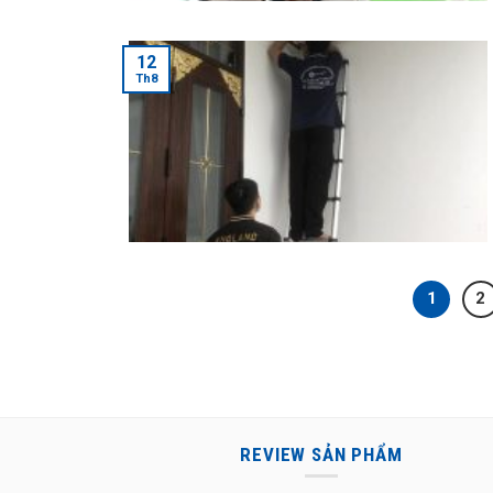
12
Th8
1
2
REVIEW SẢN PHẨM