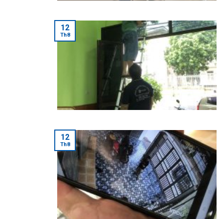
12
Th8
12
Th8