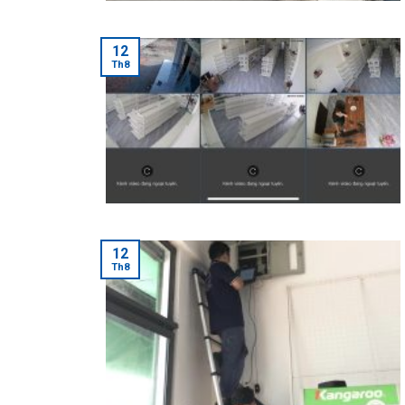
12
Th8
12
Th8