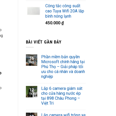
Công tắc công suất
cao Tuya Wifi 20A lắp
bình nóng lạnh
450.000
₫
p
ng
BÀI VIẾT GẦN ĐÂY
Phần mềm bản quyền
16
Microsoft chính hãng tại
Th5
Phú Thọ – Giải pháp tối
ưu cho cá nhân và doanh
o
nghiệp
p
Lắp 6 camera giám sát
12
cho cửa hàng nước ép
Th8
tại 898 Châu Phong –
Việt Trì
Lắp camera wifi trông xe