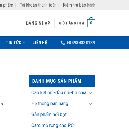
ản phẩm
Tài khoản thanh toán
Kiểm tra bảo hành
ĐĂNG NHẬP
0
GIỎ HÀNG /
0
₫
TIN TỨC
LIÊN HỆ
+84984330139
DANH MỤC SẢN PHẨM
Cáp kết nối-đầu nối-bộ chia
Hệ thống bán hàng
nh
Sản phẩm nổi bật
Card mở rộng cho PC