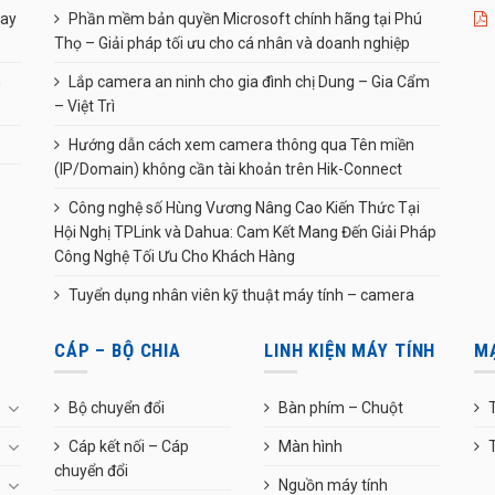
uay
Phần mềm bản quyền Microsoft chính hãng tại Phú
Thọ – Giải pháp tối ưu cho cá nhân và doanh nghiệp
n
Lắp camera an ninh cho gia đình chị Dung – Gia Cẩm
– Việt Trì
Hướng dẫn cách xem camera thông qua Tên miền
(IP/Domain) không cần tài khoản trên Hik-Connect
Công nghệ số Hùng Vương Nâng Cao Kiến Thức Tại
Hội Nghị TPLink và Dahua: Cam Kết Mang Đến Giải Pháp
Công Nghệ Tối Ưu Cho Khách Hàng
Tuyển dụng nhân viên kỹ thuật máy tính – camera
CÁP – BỘ CHIA
LINH KIỆN MÁY TÍNH
M
Bộ chuyển đổi
Bàn phím – Chuột
T
Cáp kết nối – Cáp
Màn hình
chuyển đổi
Nguồn máy tính