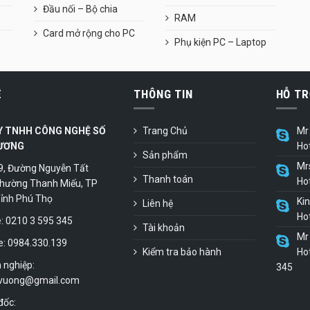
Đầu nối – Bộ chia
RAM
Card mở rộng cho PC
Phụ kiện PC – Laptop
Ệ
THÔNG TIN
HỖ TR
Y TNHH CÔNG NGHỆ SỐ
Trang Chủ
Mr 
ƯƠNG
Ho
Sản phẩm
Mr
9, Đường Nguyễn Tất
Thanh toán
Ho
hường Thanh Miếu, TP
 Tỉnh Phú Thọ
Ki
Liên hệ
Ho
 0210 3 595 345
Tài khoản
Mr 
e: 0984.330.139
Kiểm tra bảo hành
Hot
 nghiệp:
345
vuong@gmail.com
đốc: