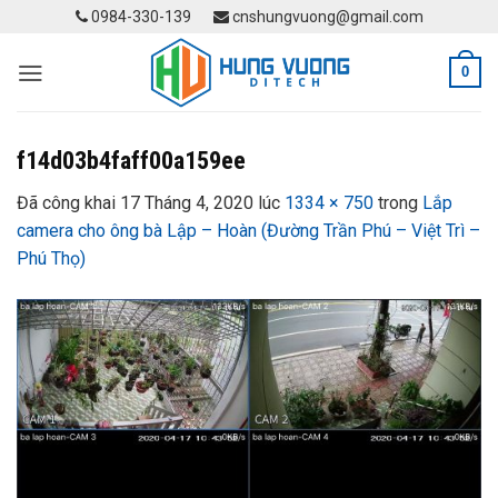
Skip
0984-330-139
cnshungvuong@gmail.com
to
content
0
f14d03b4faff00a159ee
Đã công khai
17 Tháng 4, 2020
lúc
1334 × 750
trong
Lắp
camera cho ông bà Lập – Hoàn (Đường Trần Phú – Việt Trì –
Phú Thọ)