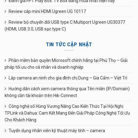
Đánh giá FPT Play Box: TV Box đáng mua nhất hiện nay
Review cáp mini HDMI Ugreen UG 10117
Review bộ chuyển đổi USB type C Multiport Ugreen UG30377
(HDMI, USB 3.0, USB sạc type C)
TIN TỨC CẬP NHẬT
Phần mềm bản quyền Microsoft chính hãng tại Phú Thọ – Giải
pháp tối ưu cho cá nhân và doanh nghiệp
Lắp camera an ninh cho gia đình chị Dung – Gia Cẩm – Việt Trì
Hướng dẫn cách xem camera thông qua Tên miền (IP/Domain)
không cần tài khoản trên Hik-Connect
Công nghệ số Hùng Vương Nâng Cao Kiến Thức Tại Hội Nghị
TPLink và Dahua: Cam Kết Mang Đến Giải Pháp Công Nghệ Tối Ưu
Cho Khách Hàng
Tuyển dụng nhân viên kỹ thuật máy tính – camera