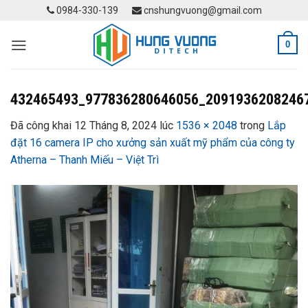
Skip
0984-330-139
cnshungvuong@gmail.com
to
content
0
432465493_977836280646056_2091936208246
Đã công khai
12 Tháng 8, 2024
lúc
1536 × 2048
trong
Lắp
đặt 16 camera IP cho xưởng sản xuất mỹ phẩm của công ty
Atherna – Thanh Miếu – Việt Trì