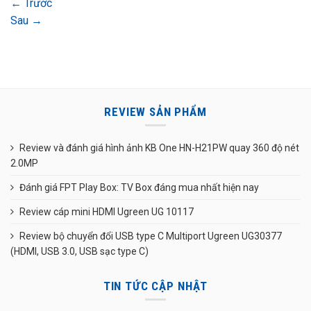
←
Trước
Sau
→
REVIEW SẢN PHẨM
Review và đánh giá hình ảnh KB One HN-H21PW quay 360 độ nét
2.0MP
Đánh giá FPT Play Box: TV Box đáng mua nhất hiện nay
Review cáp mini HDMI Ugreen UG 10117
Review bộ chuyển đổi USB type C Multiport Ugreen UG30377
(HDMI, USB 3.0, USB sạc type C)
TIN TỨC CẬP NHẬT