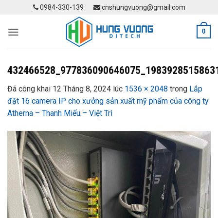
Skip
0984-330-139
cnshungvuong@gmail.com
to
content
0
432466528_977836090646075_1983928515863
Đã công khai
12 Tháng 8, 2024
lúc
1536 × 2048
trong
Lắp
đặt 16 camera IP cho xưởng sản xuất mỹ phẩm của công ty
Atherna – Thanh Miếu – Việt Trì