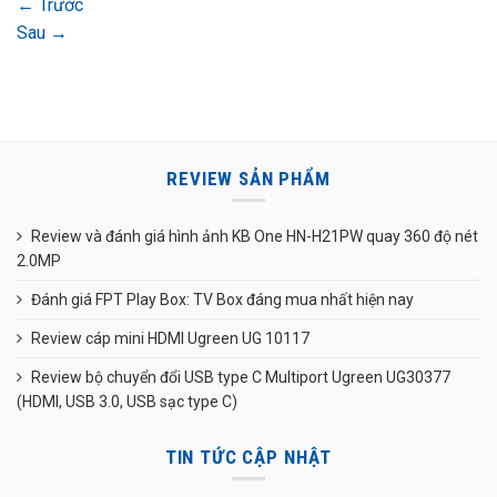
←
Trước
Sau
→
REVIEW SẢN PHẨM
Review và đánh giá hình ảnh KB One HN-H21PW quay 360 độ nét
2.0MP
Đánh giá FPT Play Box: TV Box đáng mua nhất hiện nay
Review cáp mini HDMI Ugreen UG 10117
Review bộ chuyển đổi USB type C Multiport Ugreen UG30377
(HDMI, USB 3.0, USB sạc type C)
TIN TỨC CẬP NHẬT