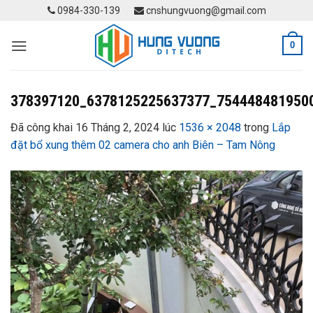
Skip
0984-330-139
cnshungvuong@gmail.com
to
content
0
378397120_6378125225637377_754448481950
Đã công khai
16 Tháng 2, 2024
lúc
1536 × 2048
trong
Lắp
đặt bổ xung thêm 02 camera cho anh Biên – Tam Nông