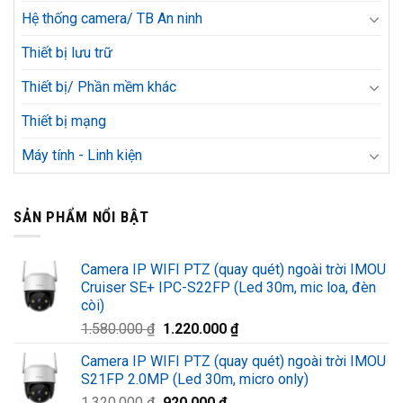
Hệ thống camera/ TB An ninh
Thiết bị lưu trữ
Thiết bị/ Phần mềm khác
Thiết bị mạng
Máy tính - Linh kiện
SẢN PHẨM NỔI BẬT
Camera IP WIFI PTZ (quay quét) ngoài trời IMOU
Cruiser SE+ IPC-S22FP (Led 30m, mic loa, đèn
còi)
Giá
Giá
1.580.000
₫
1.220.000
₫
gốc
hiện
Camera IP WIFI PTZ (quay quét) ngoài trời IMOU
là:
tại
S21FP 2.0MP (Led 30m, micro only)
1.580.000 ₫.
là:
Giá
Giá
1.320.000
₫
920.000
₫