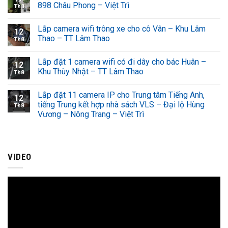
898 Châu Phong – Việt Trì
Th8
Lắp camera wifi trông xe cho cô Vân – Khu Lâm
12
Thao – TT Lâm Thao
Th8
Lắp đặt 1 camera wifi có đi dây cho bác Huân –
12
Khu Thùy Nhật – TT Lâm Thao
Th8
Lắp đặt 11 camera IP cho Trung tâm Tiếng Anh,
12
tiếng Trung kết hợp nhà sách VLS – Đại lộ Hùng
Th8
Vương – Nông Trang – Việt Trì
VIDEO