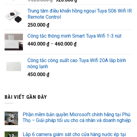
1.220.000 ₫.
gốc
hiện
Trung tâm điều khiển hồng ngoại Tuya S06 Wifi IR
là:
tại
Remote Control
1.320.000 ₫.
là:
250.000
₫
920.000 ₫.
Công tắc thông minh Smart Tuya Wifi 1-3 nút
440.000
₫
–
460.000
₫
Công tắc công suất cao Tuya Wifi 20A lắp bình
nóng lạnh
450.000
₫
BÀI VIẾT GẦN ĐÂY
Phần mềm bản quyền Microsoft chính hãng tại Phú
16
Thọ – Giải pháp tối ưu cho cá nhân và doanh nghiệp
Th5
Lắp 6 camera giám sát cho cửa hàng nước ép tại
12