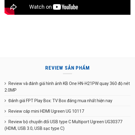
REVIEW SẢN PHẨM
Review và đánh giá hình ảnh KB One HN-H21PW quay 360 độ nét
2.0MP
Đánh giá FPT Play Box: TV Box đáng mua nhất hiện nay
Review cáp mini HDMI Ugreen UG 10117
Review bộ chuyển đổi USB type C Multiport Ugreen UG30377
(HDMI, USB 3.0, USB sạc type C)