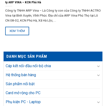
ty ARP VINA – KCN Phú Hà
Công ty TNHH ARP Vina – Là Công ty con của Công ty TNHH ACTRO
Vina tại Bình Xuyên, Vĩnh Phúc. Địa chỉ của ARP Vina Phú Thọ tại Lô
CN 08-02, KCN Phú Hà, Xã Hà Lộc, ...
XEM THÊM
DANH MỤC SẢN PHẨM
Cáp kết nối-đầu nối-bộ chia
Hệ thống bán hàng
Sản phẩm nổi bật
Card mở rộng cho PC
Phụ kiện PC - Laptop