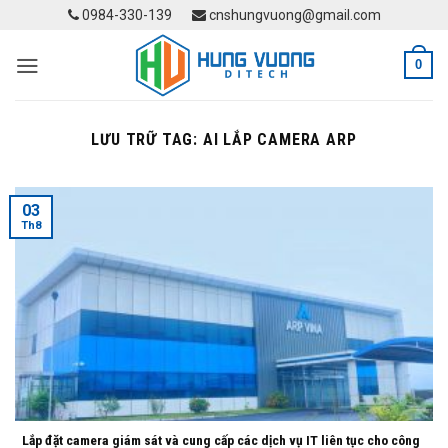
Skip
0984-330-139
cnshungvuong@gmail.com
to
content
0
LƯU TRỮ TAG:
AI LẮP CAMERA ARP
03
Th8
Lắp đặt camera giám sát và cung cấp các dịch vụ IT liên tục cho công