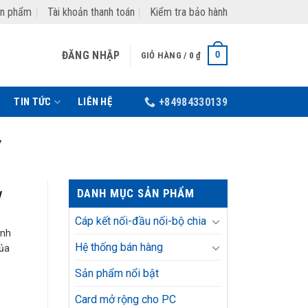
ản phẩm
Tài khoản thanh toán
Kiểm tra bảo hành
ĐĂNG NHẬP
0
GIỎ HÀNG /
0
₫
TIN TỨC
LIÊN HỆ
+84984330139
Y
DANH MỤC SẢN PHẨM
y
Cáp kết nối-đầu nối-bộ chia
ình
Hệ thống bán hàng
của
Sản phẩm nổi bật
Card mở rộng cho PC