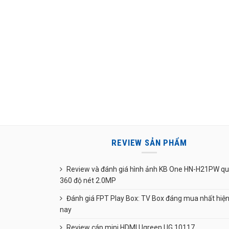
REVIEW SẢN PHẨM
Review và đánh giá hình ảnh KB One HN-H21PW q
360 độ nét 2.0MP
Đánh giá FPT Play Box: TV Box đáng mua nhất hiệ
nay
Review cáp mini HDMI Ugreen UG 10117