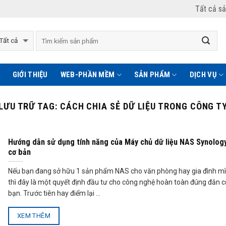
Tất cả s
GIỚI THIỆU
WEB-PHẦN MỀM
SẢN PHẨM
DỊCH VỤ
LƯU TRỮ TAG:
CÁCH CHIA SẺ DỮ LIỆU TRONG CÔNG T
Hướng dẫn sử dụng tính năng của Máy chủ dữ liệu NAS Synolog
cơ bản
Nếu bạn đang sở hữu 1 sản phẩm NAS cho văn phòng hay gia đình m
thì đây là một quyết định đầu tư cho công nghệ hoàn toàn đúng đắn 
bạn. Trước tiên hay điểm lại ...
XEM THÊM