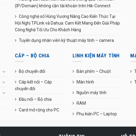
(IP/Domain) không cần tài khoản trên Hik-Connect
Công nghệ số Hùng Vương Nâng Cao Kiến Thức Tại
Hội Nghị TPLink và Dahua: Cam Kết Mang Đến Giải Pháp
Công Nghệ Tối Ưu Cho Khách Hàng
Tuyển dụng nhân viên kỹ thuật máy tính – camera
CÁP – BỘ CHIA
LINH KIỆN MÁY TÍNH
M
Bộ chuyển đổi
Bàn phím – Chuột
T
Cáp kết nối – Cáp
Màn hình
chuyển đổi
Nguồn máy tính
Đầu nối – Bộ chia
RAM
Card mở rộng cho PC
Phụ kiện PC – Laptop