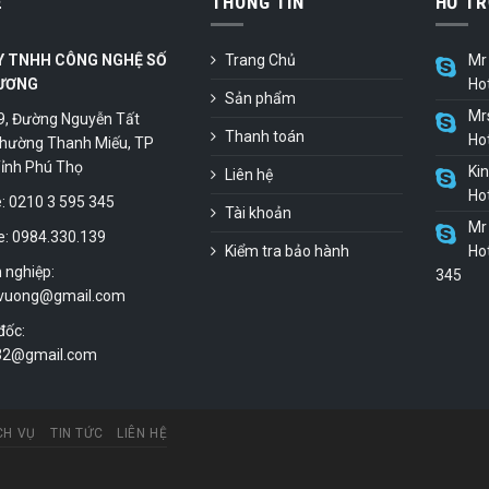
Ệ
THÔNG TIN
HỖ TR
Y TNHH CÔNG NGHỆ SỐ
Trang Chủ
Mr 
ƯƠNG
Ho
Sản phẩm
Mr
9, Đường Nguyễn Tất
Thanh toán
Ho
hường Thanh Miếu, TP
 Tỉnh Phú Thọ
Ki
Liên hệ
Ho
 0210 3 595 345
Tài khoản
Mr 
e: 0984.330.139
Kiểm tra bảo hành
Hot
 nghiệp:
345
vuong@gmail.com
đốc:
.32@gmail.com
CH VỤ
TIN TỨC
LIÊN HỆ