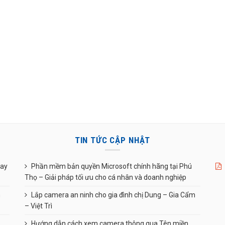
TIN TỨC CẬP NHẬT
uay
Phần mềm bản quyền Microsoft chính hãng tại Phú
Thọ – Giải pháp tối ưu cho cá nhân và doanh nghiệp
n
Lắp camera an ninh cho gia đình chị Dung – Gia Cẩm
– Việt Trì
Hướng dẫn cách xem camera thông qua Tên miền