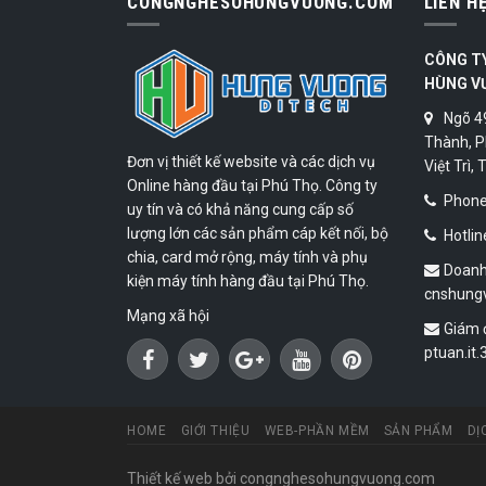
CONGNGHESOHUNGVUONG.COM
LIÊN H
CÔNG T
HÙNG V
Ngõ 4
Thành, P
Đơn vị thiết kế website và các dịch vụ
Việt Trì,
Online hàng đầu tại Phú Thọ. Công ty
Phone:
uy tín và có khả năng cung cấp số
lượng lớn các sản phẩm cáp kết nối, bộ
Hotlin
chia, card mở rộng, máy tính và phụ
Doanh
kiện máy tính hàng đầu tại Phú Thọ.
cnshung
Mạng xã hội
Giám 
ptuan.it
HOME
GIỚI THIỆU
WEB-PHẦN MỀM
SẢN PHẨM
DỊ
Thiết kế web
bởi congnghesohungvuong.com