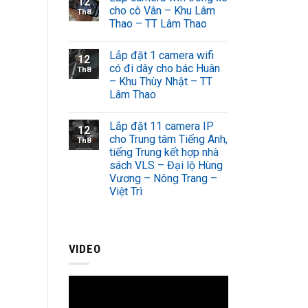
12
cho cô Vân – Khu Lâm
Th8
Thao – TT Lâm Thao
Lắp đặt 1 camera wifi
12
có đi dây cho bác Huân
Th8
– Khu Thùy Nhật – TT
Lâm Thao
Lắp đặt 11 camera IP
12
cho Trung tâm Tiếng Anh,
Th8
tiếng Trung kết hợp nhà
sách VLS – Đại lộ Hùng
Vương – Nông Trang –
Việt Trì
VIDEO