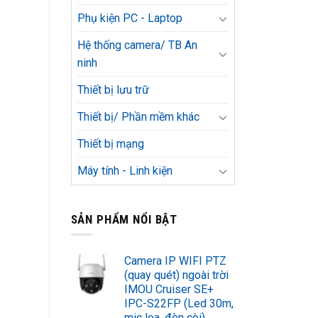
Phụ kiện PC - Laptop
Hệ thống camera/ TB An
ninh
Thiết bị lưu trữ
Thiết bị/ Phần mềm khác
Thiết bị mạng
Máy tính - Linh kiện
SẢN PHẨM NỔI BẬT
Camera IP WIFI PTZ
(quay quét) ngoài trời
IMOU Cruiser SE+
IPC-S22FP (Led 30m,
mic loa, đèn còi)