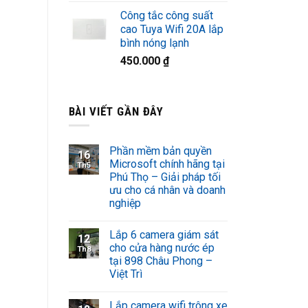
Công tắc công suất
cao Tuya Wifi 20A lắp
bình nóng lạnh
450.000
₫
BÀI VIẾT GẦN ĐÂY
Phần mềm bản quyền
16
Microsoft chính hãng tại
Th5
Phú Thọ – Giải pháp tối
ưu cho cá nhân và doanh
nghiệp
Lắp 6 camera giám sát
12
cho cửa hàng nước ép
Th8
tại 898 Châu Phong –
Việt Trì
Lắp camera wifi trông xe