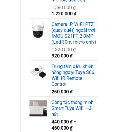
1.580.000
₫
Giá
Giá
1.220.000
₫
gốc
hiện
Camera IP WIFI PTZ
là:
tại
(quay quét) ngoài trời
1.580.000 ₫.
là:
IMOU S21FP 2.0MP
1.220.000 ₫.
(Led 30m, micro only)
1.320.000
₫
Giá
Giá
920.000
₫
gốc
hiện
Trung tâm điều khiển
là:
tại
hồng ngoại Tuya S06
1.320.000 ₫.
là:
Wifi IR Remote
920.000 ₫.
Control
250.000
₫
Công tắc thông minh
Smart Tuya Wifi 1-3
nút
440.000
₫
–
460.000
₫