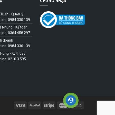
Ợ
CHỨNG NHẬN
Tuấn - Quản lý
tline: 0984.330.139
s Nhung - Kế toán
tline: 0364.458.297
nh doanh
tline: 0984.330.139
Hùng - Kỹ thuật
line: 0210 3 595