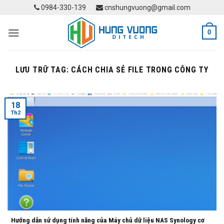
Skip
0984-330-139
cnshungvuong@gmail.com
to
content
0
LƯU TRỮ TAG:
CÁCH CHIA SẺ FILE TRONG CÔNG TY
18
Th2
Hướng dẫn sử dụng tính năng của Máy chủ dữ liệu NAS Synology cơ