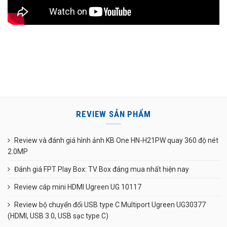
REVIEW SẢN PHẨM
Review và đánh giá hình ảnh KB One HN-H21PW quay 360 độ nét
2.0MP
Đánh giá FPT Play Box: TV Box đáng mua nhất hiện nay
Review cáp mini HDMI Ugreen UG 10117
Review bộ chuyển đổi USB type C Multiport Ugreen UG30377
(HDMI, USB 3.0, USB sạc type C)