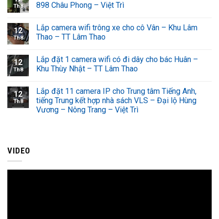
898 Châu Phong – Việt Trì
Th8
Lắp camera wifi trông xe cho cô Vân – Khu Lâm
12
Thao – TT Lâm Thao
Th8
Lắp đặt 1 camera wifi có đi dây cho bác Huân –
12
Khu Thùy Nhật – TT Lâm Thao
Th8
Lắp đặt 11 camera IP cho Trung tâm Tiếng Anh,
12
tiếng Trung kết hợp nhà sách VLS – Đại lộ Hùng
Th8
Vương – Nông Trang – Việt Trì
VIDEO