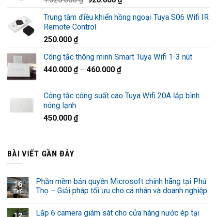
1.220.000 ₫.
gốc
hiện
Trung tâm điều khiển hồng ngoại Tuya S06 Wifi IR
là:
tại
Remote Control
1.320.000 ₫.
là:
250.000
₫
920.000 ₫.
Công tắc thông minh Smart Tuya Wifi 1-3 nút
440.000
₫
–
460.000
₫
Công tắc công suất cao Tuya Wifi 20A lắp bình
nóng lạnh
450.000
₫
BÀI VIẾT GẦN ĐÂY
Phần mềm bản quyền Microsoft chính hãng tại Phú
16
Thọ – Giải pháp tối ưu cho cá nhân và doanh nghiệp
Th5
Lắp 6 camera giám sát cho cửa hàng nước ép tại
12