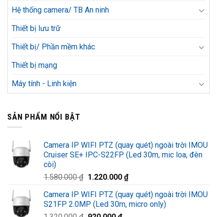
Hệ thống camera/ TB An ninh
Thiết bị lưu trữ
Thiết bị/ Phần mềm khác
Thiết bị mạng
Máy tính - Linh kiện
SẢN PHẨM NỔI BẬT
Camera IP WIFI PTZ (quay quét) ngoài trời IMOU
Cruiser SE+ IPC-S22FP (Led 30m, mic loa, đèn
còi)
Giá
Giá
1.580.000
₫
1.220.000
₫
gốc
hiện
Camera IP WIFI PTZ (quay quét) ngoài trời IMOU
là:
tại
S21FP 2.0MP (Led 30m, micro only)
1.580.000 ₫.
là:
Giá
Giá
1.320.000
₫
920.000
₫