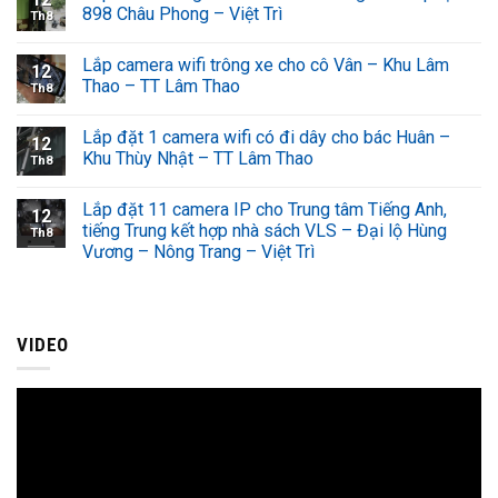
898 Châu Phong – Việt Trì
Th8
Lắp camera wifi trông xe cho cô Vân – Khu Lâm
12
Thao – TT Lâm Thao
Th8
Lắp đặt 1 camera wifi có đi dây cho bác Huân –
12
Khu Thùy Nhật – TT Lâm Thao
Th8
Lắp đặt 11 camera IP cho Trung tâm Tiếng Anh,
12
tiếng Trung kết hợp nhà sách VLS – Đại lộ Hùng
Th8
Vương – Nông Trang – Việt Trì
VIDEO