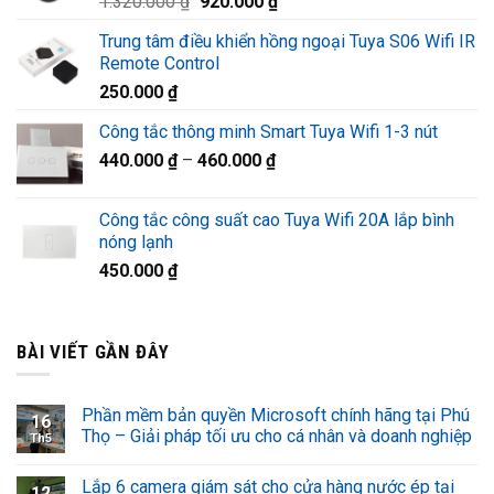
Giá
Giá
1.320.000
₫
920.000
₫
1.220.000 ₫.
gốc
hiện
Trung tâm điều khiển hồng ngoại Tuya S06 Wifi IR
là:
tại
Remote Control
1.320.000 ₫.
là:
250.000
₫
920.000 ₫.
Công tắc thông minh Smart Tuya Wifi 1-3 nút
440.000
₫
–
460.000
₫
Công tắc công suất cao Tuya Wifi 20A lắp bình
nóng lạnh
450.000
₫
BÀI VIẾT GẦN ĐÂY
Phần mềm bản quyền Microsoft chính hãng tại Phú
16
Thọ – Giải pháp tối ưu cho cá nhân và doanh nghiệp
Th5
Lắp 6 camera giám sát cho cửa hàng nước ép tại
12