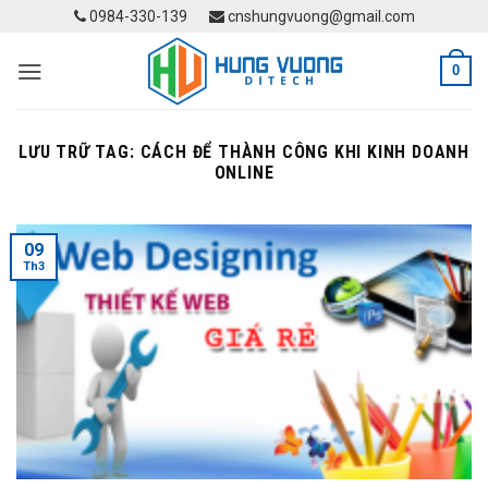
Skip
0984-330-139
cnshungvuong@gmail.com
to
content
0
LƯU TRỮ TAG:
CÁCH ĐỂ THÀNH CÔNG KHI KINH DOANH
ONLINE
09
Th3