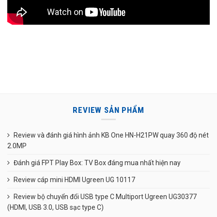
REVIEW SẢN PHẨM
Review và đánh giá hình ảnh KB One HN-H21PW quay 360 độ nét
2.0MP
Đánh giá FPT Play Box: TV Box đáng mua nhất hiện nay
Review cáp mini HDMI Ugreen UG 10117
Review bộ chuyển đổi USB type C Multiport Ugreen UG30377
(HDMI, USB 3.0, USB sạc type C)